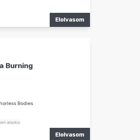
Elolvasom
a Burning
chorless Bodies
own alaska
Elolvasom