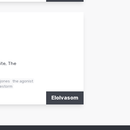
ite, The
jones
the agonist
lestorm
Elolvasom