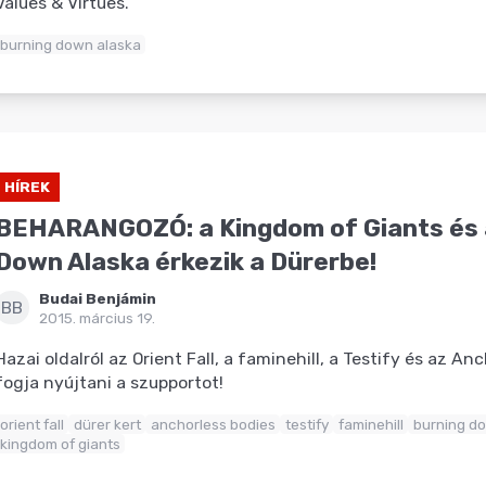
Values & Virtues.
burning down alaska
HÍREK
BEHARANGOZÓ: a Kingdom of Giants és 
Down Alaska érkezik a Dürerbe!
Budai Benjámin
BB
2015. március 19.
Hazai oldalról az Orient Fall, a faminehill, a Testify és az An
fogja nyújtani a szupportot!
orient fall
dürer kert
anchorless bodies
testify
faminehill
burning d
kingdom of giants