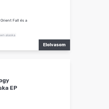
Orient Fall és a
own alaska
Elolvasom
ogy
aska EP