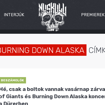
INTERJÚK
PREMIEREK
BURNING DOWN ALASKA
CÍM
BESZÁMOLÓK
Hé, csak a boltok vannak vasárnap zárva
of Giants és Burning Down Alaska konce
a Dürerben