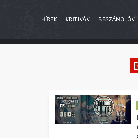
HÍREK
KRITIKÁK
BESZÁMOLÓK
HÍREK
KRITIKÁK
BESZÁMOLÓK
INTERJÚK
PREMIEREK
KULT
MÁSVILÁG