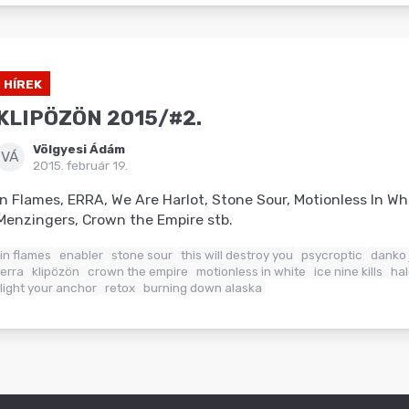
HÍREK
KLIPÖZÖN 2015/#2.
Völgyesi Ádám
VÁ
2015. február 19.
In Flames, ERRA, We Are Harlot, Stone Sour, Motionless In Wh
Menzingers, Crown the Empire stb.
in flames
enabler
stone sour
this will destroy you
psycroptic
danko 
erra
klipözön
crown the empire
motionless in white
ice nine kills
ha
light your anchor
retox
burning down alaska