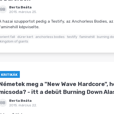
Berta Beáta
BB
2015. március 25.
A hazai szupportot pedig a Testify, az Anchorless Bodies, az 
faminehill képviselte.
orient fall
dürer kert
anchorless bodies
testify
faminehill
burning d
kingdom of giants
KRITIKÁK
Németek meg a "New Wave Hardcore", h
micsoda? - itt a debüt Burning Down Al
Berta Beáta
BB
2015. március 22.