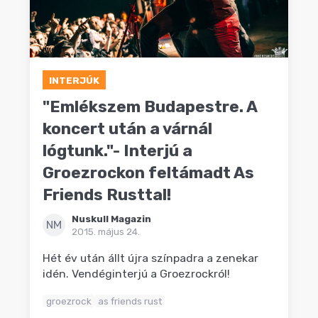
INTERJÚK
"Emlékszem Budapestre. A
koncert után a várnál
lógtunk."- Interjú a
Groezrockon feltámadt As
Friends Rusttal!
Nuskull Magazin
NM
2015. május 24.
Hét év után állt újra színpadra a zenekar
idén. Vendéginterjú a Groezrockról!
groezrock
as friends rust