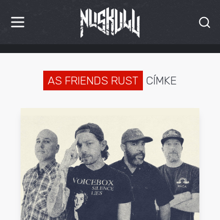
HÍREK
KRITIKÁK
AS FRIENDS RUST
CÍMKE
BESZÁMOLÓK
INTERJÚK
PREMIEREK
KULT
MÁSVILÁG
BLOG