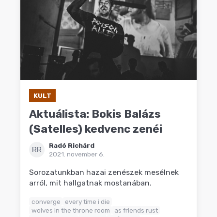
KULT
Aktuálista: Bokis Balázs
(Satelles) kedvenc zenéi
Radó Richárd
RR
2021. november 6.
Sorozatunkban hazai zenészek mesélnek
arról, mit hallgatnak mostanában.
converge
every time i die
wolves in the throne room
as friends rust