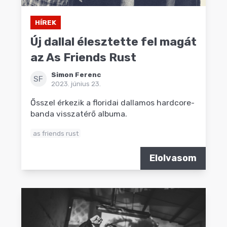
HÍREK
Új dallal élesztette fel magát
az As Friends Rust
Simon Ferenc
SF
2023. június 23.
Ősszel érkezik a floridai dallamos hardcore-
banda visszatérő albuma.
as friends rust
Elolvasom