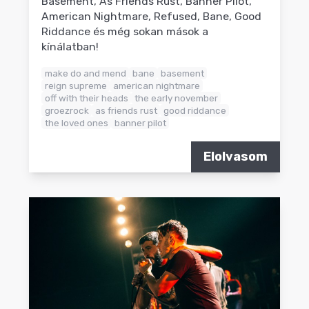
Basement, As Friends Rust, Banner Pilot,
American Nightmare, Refused, Bane, Good
Riddance és még sokan mások a
kínálatban!
make do and mend
bane
basement
reign supreme
american nightmare
off with their heads
the early november
groezrock
as friends rust
good riddance
the loved ones
banner pilot
Elolvasom