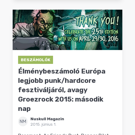
BESZÁMOLÓK
Élménybeszámoló Európa
legjobb punk/hardcore
fesztiváljáról, avagy
Groezrock 2015: második
nap
Nuskull Magazin
NM
2015. június 1.