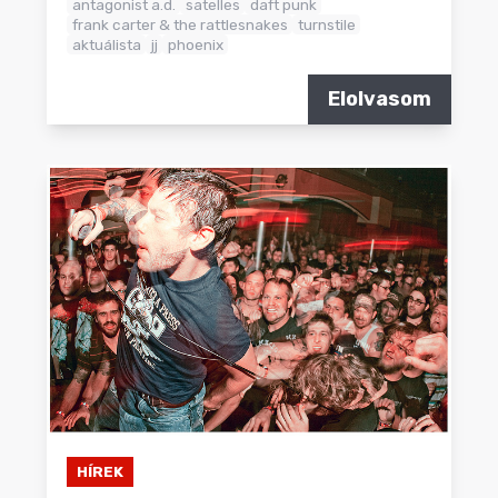
antagonist a.d.
satelles
daft punk
frank carter & the rattlesnakes
turnstile
aktuálista
jj
phoenix
Elolvasom
HÍREK