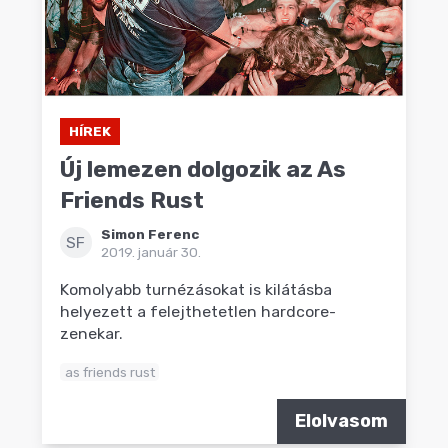
HÍREK
Új lemezen dolgozik az As
Friends Rust
Simon Ferenc
SF
2019. január 30.
Komolyabb turnézásokat is kilátásba
helyezett a felejthetetlen hardcore-
zenekar.
as friends rust
Elolvasom