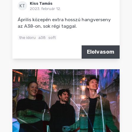
Kiss Tamás
KT
2023. február 12.
Április közepén extra hosszú hangverseny
az A38-on, sok régi taggal.
the idoru
a38
soft
Elolvasom