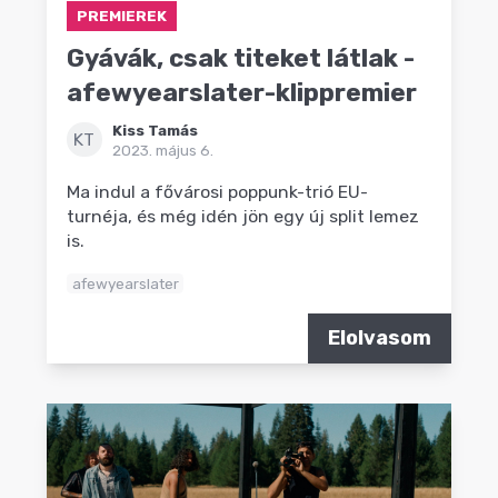
PREMIEREK
Gyávák, csak titeket látlak -
afewyearslater-klippremier
Kiss Tamás
KT
2023. május 6.
Ma indul a fővárosi poppunk-trió EU-
turnéja, és még idén jön egy új split lemez
is.
afewyearslater
Elolvasom