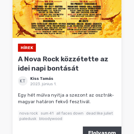
HÍREK
A Nova Rock közzétette az
idei napi bontását
Kiss Tamás
KT
2023. június 1.
Egy hét múlva nyitja a szezont az osztrák-
magyar határon fekvő fesztivál.
nova rock
sum 41
all faces down
dead like juliet
paledusk
bloodywood
Elolvasom