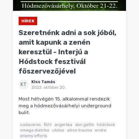
HÍREK
Szeretnénk adni a sok jóból,
amit kapunk a zenén
keresztül - Interjú a
Hódstock fesztivál
főszervezőjével
Kiss Tamás
KT
2022. október 20.
Most hétvégén 15. alkalommal rendezik
meg a hódmezővásárhelyi underground
bulit.
cadaveres
fish!
angertea
don gatto
hódstock
omega diatribe
utolso
atrox trauma
endre
enemy efforts