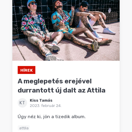
HÍREK
A meglepetés erejével
durrantott új dalt az Attila
Kiss Tamás
KT
2023. február 24.
Úgy néz ki, jön a tizedik album.
attila