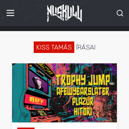
HÍREK
KRITIKÁK
KISS TAMÁS
ÍRÁSAI
BESZÁMOLÓK
INTERJÚK
PREMIEREK
KULT
MÁSVILÁG
BLOG