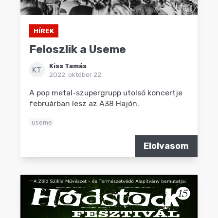
HÍREK
Feloszlik a Useme
Kiss Tamás
KT
2022. október 22.
A pop metal-szupergrupp utolsó koncertje
februárban lesz az A38 Hajón.
useme
Elolvasom