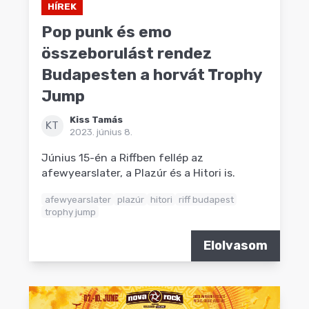
HÍREK
Pop punk és emo
összeborulást rendez
Budapesten a horvát Trophy
Jump
Kiss Tamás
KT
2023. június 8.
Június 15-én a Riffben fellép az
afewyearslater, a Plazúr és a Hitori is.
afewyearslater
plazúr
hitori
riff budapest
trophy jump
Elolvasom