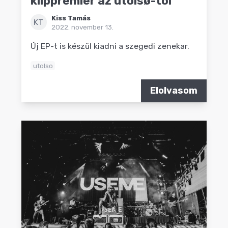
klippremier az utolsø-tól
Kiss Tamás
KT
2022. november 13.
Új EP-t is készül kiadni a szegedi zenekar.
utolso
Elolvasom