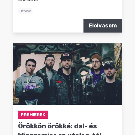
utolso
Elolvasom
PREMIEREK
Örökkön örökké: dal- és