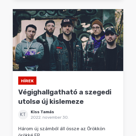
HÍREK
Végighallgatható a szegedi
utolsø új kislemeze
Kiss Tamás
KT
2022. november 30.
Három új számból áll össze az Örökkön
örökké EP.