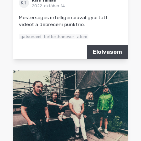
KT
2022. október 14.
Mesterséges intelligenciával gyártott
videót a debreceni punktrió.
gatsunami
betterthanever
atom
Elolvasom