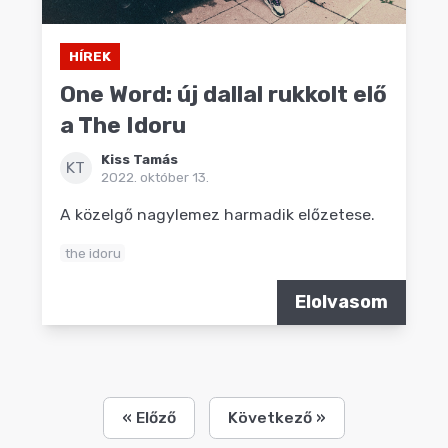
HÍREK
One Word: új dallal rukkolt elő
a The Idoru
Kiss Tamás
KT
2022. október 13.
A közelgő nagylemez harmadik előzetese.
the idoru
Elolvasom
« Előző
Következő »