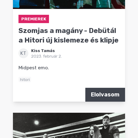
PREMIEREK
Szomjas a magány - Debütál
a Hitori új kislemeze és klipje
Kiss Tamás
KT
2023. február 2.
Midpest emo.
hitori
Elolvasom