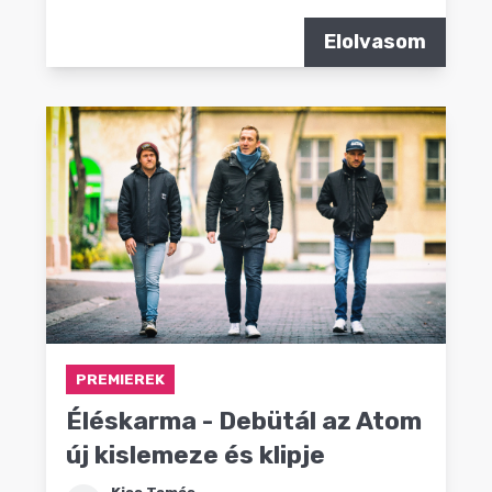
Elolvasom
PREMIEREK
Éléskarma - Debütál az Atom
új kislemeze és klipje
Kiss Tamás