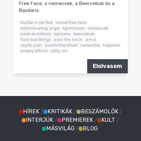
Free Face, a nemecsek, a Beerzebub és a
Bipolaris.
tisztán a cél felé
social free face
exterminating angel
lightchaser
nemecsek
nyolcas műhely
bipolaris
beerzebub
fuck bad things
pass the torch
a.m.d.
septic pain
backtothestreet
nemestea
hopeium
enemy efforts
rotty-on
Elolvasom
HÍREK
/
KRITIKÁK
/
BESZÁMOLÓK
/
INTERJÚK
/
PREMIEREK
/
KULT
/
MÁSVILÁG
/
BLOG