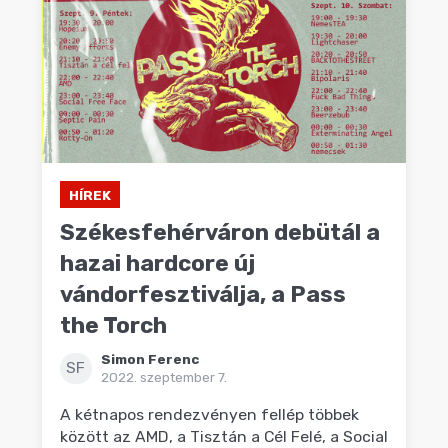
HÍREK
Székesfehérváron debütál a
hazai hardcore új
vándorfesztiválja, a Pass
the Torch
Simon Ferenc
SF
2022. szeptember 7.
A kétnapos rendezvényen fellép többek
között az AMD, a Tisztán a Cél Felé, a Social