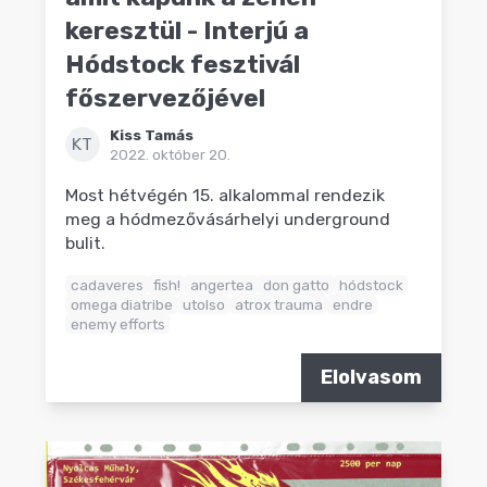
keresztül - Interjú a
Hódstock fesztivál
főszervezőjével
Kiss Tamás
KT
2022. október 20.
Most hétvégén 15. alkalommal rendezik
meg a hódmezővásárhelyi underground
bulit.
cadaveres
fish!
angertea
don gatto
hódstock
omega diatribe
utolso
atrox trauma
endre
enemy efforts
Elolvasom