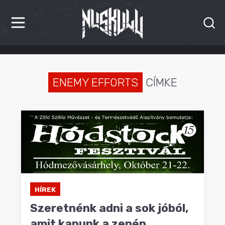
HÍREK
KRITIKÁK
ENEMY EFFORTS
CÍMKE
BESZÁMOLÓK
INTERJÚK
PREMIEREK
KULT
HÍREK
MÁSVILÁG
Szeretnénk adni a sok jóból,
BLOG
amit kapunk a zenén