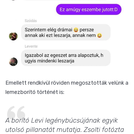
Emellett rendkívül röviden megosztották velünk a
lemezborító történét is:
A borító Levi legénybúcsújának egyik
utolsó pillanatát mutatja. Zsolti fotózta