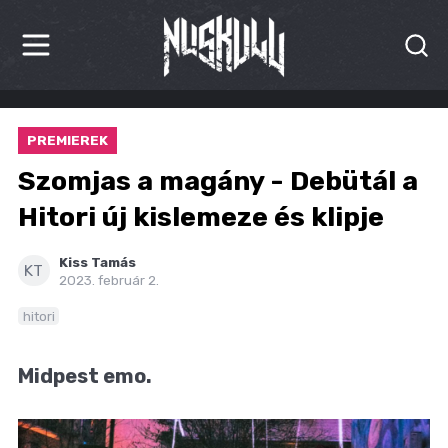
HÍREK
PREMIEREK
KRITIKÁK
Szomjas a magány - Debütál a
BESZÁMOLÓK
Hitori új kislemeze és klipje
INTERJÚK
Kiss Tamás
KT
2023. február 2.
PREMIEREK
hitori
KULT
Midpest emo.
MÁSVILÁG
BLOG