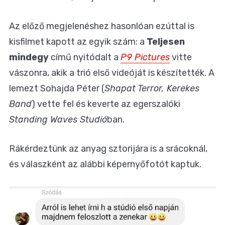
Az előző megjelenéshez hasonlóan ezúttal is
kisfilmet kapott az egyik szám: a
Teljesen
mindegy
című nyitódalt a
P9 Pictures
vitte
vászonra, akik a trió első videóját is készítették. A
lemezt Sohajda Péter (
Shapat Terror, Kerekes
Band
) vette fel és keverte az egerszalóki
Standing Waves Studió
ban.
Rákérdeztünk az anyag sztorijára is a srácoknál,
és válaszként az alábbi képernyőfotót kaptuk.