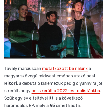
Tavaly márciusban
mutatkozott be nálunk
a
magyar szövegű midwest emóban utazó pesti
Hitori
, a debütáló kislemezük pedig olyannyira jól
sikerült, hogy
be is került a 2022-es toplistánkba
.
Szűk egy év elteltével itt is a következő
háromdalos EP, mely a
Vé
címet kapta.