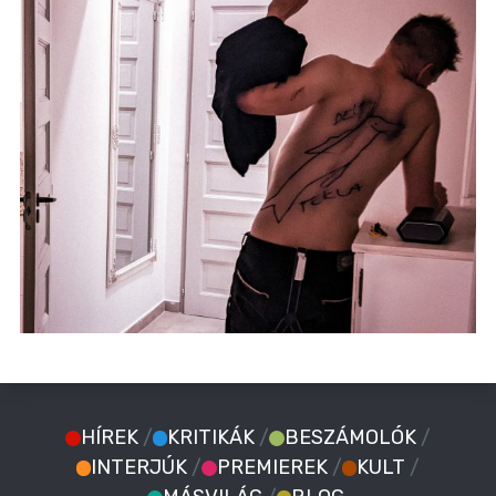
HÍREK
/
KRITIKÁK
/
BESZÁMOLÓK
/
INTERJÚK
/
PREMIEREK
/
KULT
/