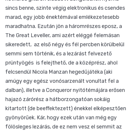
sincs benne, szinte végig elektronikus és csendes
marad, egy jobb énektémával emlékezetesebb
maradhatna. Ezután jön a háromrészes eposz, a
The Great Leveller, ami azért eléggé felemásan
sikeredett, az első négy és fél percben körülbelül
semmi sem történik, és a lezárást felvezető
prüntyögés is felejthető, de a középrész, ahol
felcsendül Nicola Manzan hegedűjátéka (aki
amúgy egy egész vonósarzenált vonultat fel a
dalban), illetve a Conqueror nyitótémájára erősen
hajazó zárórész a hátborzongatóan sokáig
kitartott (de beeffektezett) énekkel elképesztően
gyönyörűek. Kár, hogy ezek után van még egy
fölösleges lezárás, de ez nem vesz el semmit az