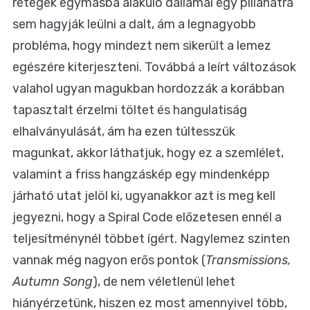
rétegek egymásba alakuló dallamai egy pillanatra
sem hagyják leülni a dalt, ám a legnagyobb
probléma, hogy mindezt nem sikerült a lemez
egészére kiterjeszteni. Továbbá a leírt változások
valahol ugyan magukban hordozzák a korábban
tapasztalt érzelmi töltet és hangulatiság
elhalványulását, ám ha ezen túltesszük
magunkat, akkor láthatjuk, hogy ez a szemlélet,
valamint a friss hangzáskép egy mindenképp
járható utat jelöl ki, ugyanakkor azt is meg kell
jegyezni, hogy a Spiral Code előzetesen ennél a
teljesítménynél többet ígért. Nagylemez szinten
vannak még nagyon erős pontok (
Transmissions,
Autumn Song
), de nem véletlenül lehet
hiányérzetünk, hiszen ez most amennyivel több,