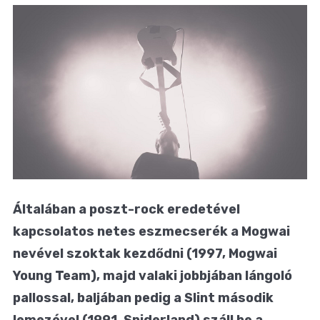
Általában a poszt-rock eredetével
kapcsolatos netes eszmecserék a Mogwai
nevével szoktak kezdődni (1997, Mogwai
Young Team), majd valaki jobbjában lángoló
pallossal, baljában pedig a Slint második
lemezével (1991, Spiderland) száll be a