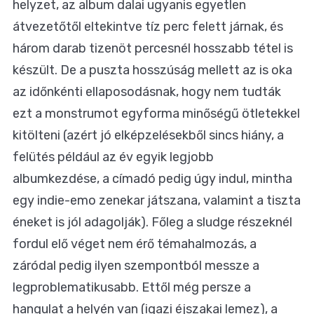
helyzet, az album dalai ugyanis egyetlen
átvezetőtől eltekintve tíz perc felett járnak, és
három darab tizenöt percesnél hosszabb tétel is
készült. De a puszta hosszúság mellett az is oka
az időnkénti ellaposodásnak, hogy nem tudták
ezt a monstrumot egyforma minőségű ötletekkel
kitölteni (azért jó elképzelésekből sincs hiány, a
felütés például az év egyik legjobb
albumkezdése, a címadó pedig úgy indul, mintha
egy indie-emo zenekar játszana, valamint a tiszta
éneket is jól adagolják). Főleg a sludge részeknél
fordul elő véget nem érő témahalmozás, a
záródal pedig ilyen szempontból messze a
legproblematikusabb. Ettől még persze a
hangulat a helyén van (igazi éjszakai lemez), a