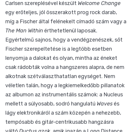
Carlsen szereplésével készült
Welcome Change
egy erőteljes, jól összerakott prog rock darab,
míg a Fischer által felénekelt címadó szám vagy a
The Man Within
érthetetlenül laposak.
Egyértelmű sajnos, hogy a vendégzenészek, sőt
Fischer szerepeltetése is a legtöbb esetben
lenyomja a dalokat és olyan, mintha az éneket
csak rádobták volna a hangszeres alapra, de nem
alkotnak szétválaszthatatlan egységet. Nem
véletlen talán, hogy a legkiemelkedőbb pillanatok
az albumon az instrumentális számok: a Nucleus
mellett a súlyosabb, sodró hangulatú
Waves
és
lágy elektronikáról a szám közepén a nehezebb,
tempósabb és gitár-centrikusabb hangzásra
váltó
Ductus a
zok, amik igazán a Long Distance