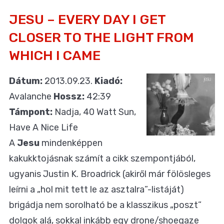
JESU – EVERY DAY I GET
CLOSER TO THE LIGHT FROM
WHICH I CAME
Dátum:
2013.09.23.
Kiadó:
Avalanche
Hossz:
42:39
Támpont:
Nadja, 40 Watt Sun,
Have A Nice Life
A
Jesu
mindenképpen
kakukktojásnak számít a cikk szempontjából,
ugyanis Justin K. Broadrick (akiről már fölösleges
leírni a „hol mit tett le az asztalra”-listáját)
brigádja nem sorolható be a klasszikus „poszt”
dolgok alá, sokkal inkább egy drone/shoegaze