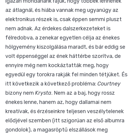
igazán mondanánk rájuk, hogy többek lennének
az átlagnál, és hiába vannak meg ugyanúgy az
elektronikus részek is, csak éppen semmi pluszt
nem adnak. Az érdekes dalszerkezeteket is
félredobva, a zenekar egyetlen célja az énekes
hölgyemény kiszolgálása maradt, és bár eddig se
volt éppenséggel az ének háttérbe szorítva, de
ennyire még nem kockáztatták meg, hogy
egyedül egy torokra rakják fel minden tétjüket. És
itt következik a következő probléma:
Courtney
bizony nem
Krysta
. Nem az a baj, hogy rossz
énekes lenne, hanem az, hogy dallamai nem
kreatívak, és érzéseinkre teljesen veszélytelenek
elődjével szemben (itt szigorúan az első albumra
gondolok), a magasröptű elszállások meg