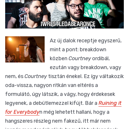
Az új dalok receptje egyszerű,
mint a pont: breakdown
közben
Courtney
ordibál,
ezután vagy breakdown, vagy
nem, és
Courtney
tisztán énekel. Ez így váltakozik
oda-vissza, nagyon ritkán van eltérés a
formulátó, úgy látszik, a vágy, hogy érdekesek
legyenek, a debütlemezzel kifújt. Bár a
Ruining it
for Everybody
n még lehetett hallani, hogy a
hangszeres részleg nem fakezű, itt már nem