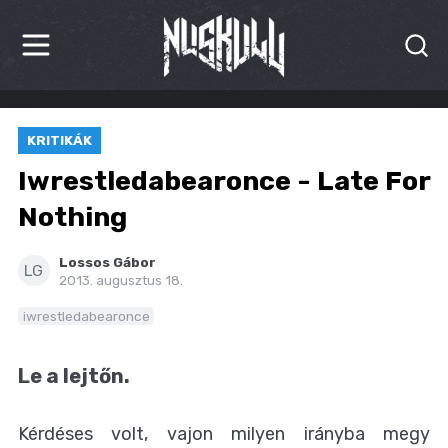
HÍREK
KRITIKÁK
KRITIKÁK
Iwrestledabearonce - Late For
BESZÁMOLÓK
Nothing
INTERJÚK
Lossos Gábor
LG
2013. augusztus 18.
PREMIEREK
iwrestledabearonce
KULT
Le a lejtőn.
MÁSVILÁG
Kérdéses volt, vajon milyen irányba megy
BLOG