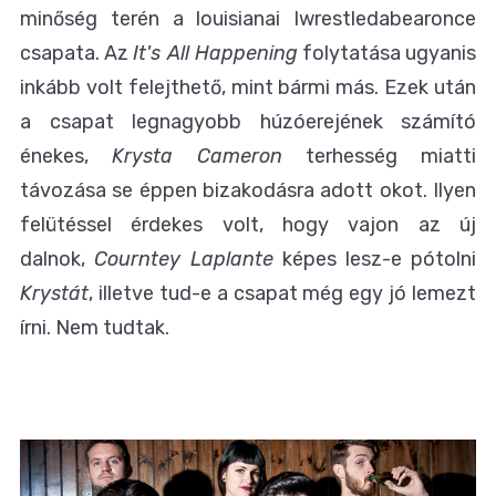
minőség terén a louisianai Iwrestledabearonce
csapata. Az
It's All Happening
folytatása ugyanis
inkább volt felejthető, mint bármi más. Ezek után
a csapat legnagyobb húzóerejének számító
énekes,
Krysta Cameron
terhesség miatti
távozása se éppen bizakodásra adott okot. Ilyen
felütéssel érdekes volt, hogy vajon az új
dalnok,
Courntey Laplante
képes lesz-e pótolni
Krystát
, illetve tud-e a csapat még egy jó lemezt
írni. Nem tudtak.