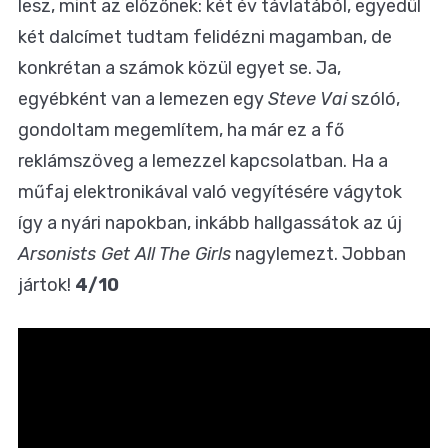
lesz, mint az előzőnek: két év távlatából, egyedül
két dalcímet tudtam felidézni magamban, de
konkrétan a számok közül egyet se. Ja,
egyébként van a lemezen egy
Steve Vai
szóló,
gondoltam megemlítem, ha már ez a fő
reklámszöveg a lemezzel kapcsolatban. Ha a
műfaj elektronikával való vegyítésére vágytok
így a nyári napokban, inkább hallgassátok az új
Arsonists Get All The Girls
nagylemezt. Jobban
jártok!
4/10