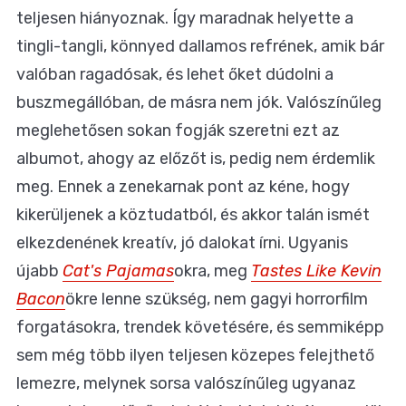
teljesen hiányoznak. Így maradnak helyette a
tingli-tangli, könnyed dallamos refrének, amik bár
valóban ragadósak, és lehet őket dúdolni a
buszmegállóban, de másra nem jók. Valószínűleg
meglehetősen sokan fogják szeretni ezt az
albumot, ahogy az előzőt is, pedig nem érdemlik
meg. Ennek a zenekarnak pont az kéne, hogy
kikerüljenek a köztudatból, és akkor talán ismét
elkezdenének kreatív, jó dalokat írni. Ugyanis
újabb
Cat's Pajamas
okra, meg
Tastes Like Kevin
Bacon
ökre lenne szükség, nem gagyi horrorfilm
forgatásokra, trendek követésére, és semmiképp
sem még több ilyen teljesen közepes felejthető
lemezre, melynek sorsa valószínűleg ugyanaz