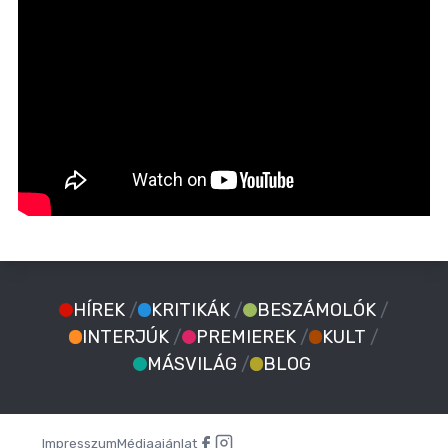
HÍREK
/
KRITIKÁK
/
BESZÁMOLÓK
/
INTERJÚK
/
PREMIEREK
/
KULT
/
MÁSVILÁG
/
BLOG
Impresszum
Médiaajánlat