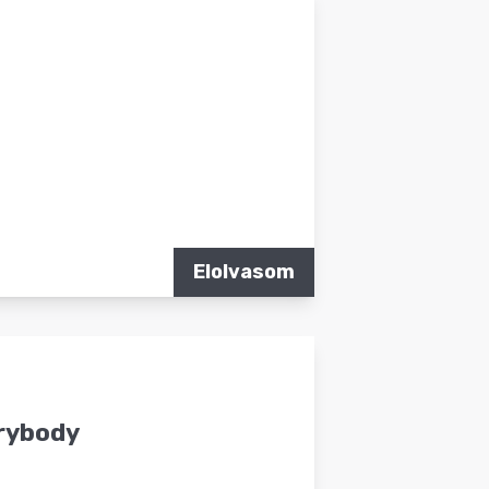
Elolvasom
erybody