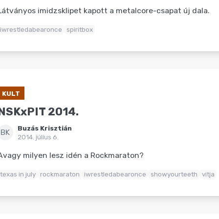
Látványos imidzsklipet kapott a metalcore-csapat új dala.
iwrestledabearonce
spiritbox
KULT
NSKxPIT 2014.
Buzás Krisztián
BK
2014. július 6.
Avagy milyen lesz idén a Rockmaraton?
texas in july
rockmaraton
iwrestledabearonce
showyourteeth
vitja