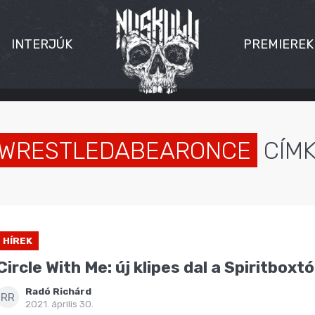
INTERJÚK
PREMIEREK
IWRESTLEDABEARONCE
CÍM
HÍREK
Circle With Me: új klipes dal a Spiritboxtó
Radó Richárd
RR
2021. április 30.