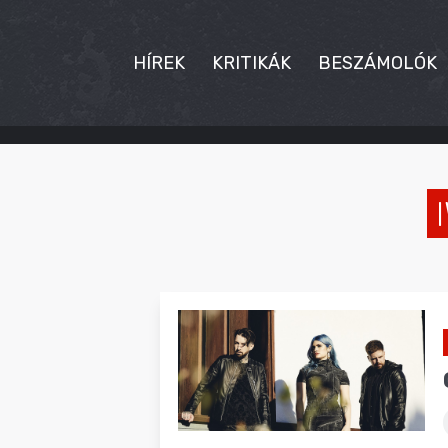
HÍREK
KRITIKÁK
BESZÁMOLÓK
HÍREK
KRITIKÁK
BESZÁMOLÓK
INTERJÚK
PREMIEREK
KULT
MÁSVILÁG