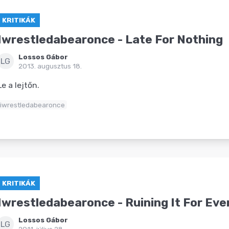
KRITIKÁK
Iwrestledabearonce - Late For Nothing
Lossos Gábor
LG
2013. augusztus 18.
Le a lejtőn.
iwrestledabearonce
KRITIKÁK
Iwrestledabearonce - Ruining It For Ev
Lossos Gábor
LG
2011. július 28.