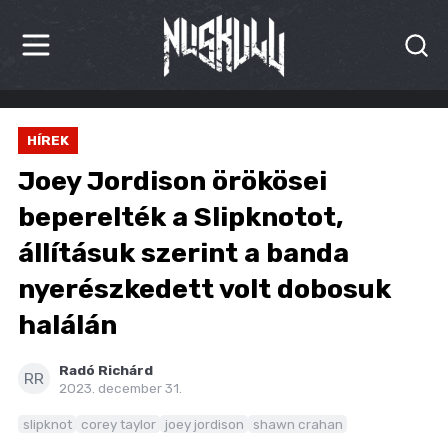
HÍREK
HÍREK
KRITIKÁK
Joey Jordison örökösei
BESZÁMOLÓK
beperelték a Slipknotot,
állításuk szerint a banda
INTERJÚK
nyerészkedett volt dobosuk
PREMIEREK
halálán
KULT
Radó Richárd
RR
MÁSVILÁG
2023. december 31.
slipknot
corey taylor
joey jordison
shawn crahan
BLOG