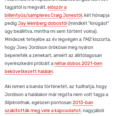
tagjától is megvált,
először a
billentyűs/sampleres Craig Jonestól
, két hónapja
pedig
Jay Weinberg dobostól
(mindkét "kirúgást"
úgy beállítva, mintha mi sem történt volna).
Mindezek tetejébe az év legvégén a
TMZ
kiszúrta,
hogy Joey Jordison örökösei még nyáron
beperelték a zenekart, amiért az állítólagosan
nyerészkedni próbált a
néhai dobos 2021-ben
bekövetkezett halálán
.
Aki ismeri a banda történetét, az tudhatja, hogy
Jordison a halálakor már régóta nem volt tagja a
Slipknot
nak, egészen pontosan
2013-ban
szakították meg vele a kapcsolatot
, nagyjából