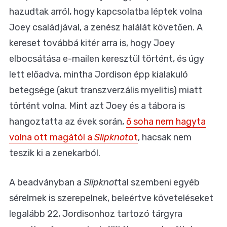
hazudtak arról, hogy kapcsolatba léptek volna
Joey családjával, a zenész halálát követően. A
kereset továbbá kitér arra is, hogy Joey
elbocsátása e-mailen keresztül történt, és úgy
lett előadva, mintha Jordison épp kialakuló
betegsége (akut transzverzális myelitis) miatt
történt volna. Mint azt Joey és a tábora is
hangoztatta az évek során,
ő soha nem hagyta
volna ott magától a
Slipknot
ot
, hacsak nem
teszik ki a zenekarból.
A beadványban a
Slipknot
tal szembeni egyéb
sérelmek is szerepelnek, beleértve követeléseket
legalább 22, Jordisonhoz tartozó tárgyra