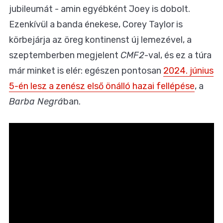
jubileumát - amin egyébként Joey is dobolt.
Ezenkívül a banda énekese, Corey Taylor is
körbejárja az öreg kontinenst új lemezével, a
szeptemberben megjelent
CMF2
-val, és ez a túra
már minket is elér: egészen pontosan
2024. június
5-én lesz a zenész első önálló hazai fellépése
, a
Barba Negrá
ban.