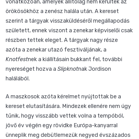
vonatkozóan, amelyek állítólag nem kerültek az
örökösökhöz a zenész halála után. A kereset
szerint a tárgyak visszaküldéséről megállapodás
született, ennek viszont a zenekar képviselői csak
részben tettek eleget. A tárgyak nagy része
azóta a zenekar utazó fesztiváljának, a
Knotfest
nek a kiállításain bukkant fel, további
nyereséget hozva a
Slipknot
nak Jordison
halálából.
A maszkosok azóta kérelmet nyújtottak be a
kereset elutasítására. Mindezek ellenére nem úgy
tűnik, hogy visszább vettek volna a tempóból,
jövő év végén egy rövidke Európa-kanyarral
ünneplik meg debütlemezük negyed évszázados