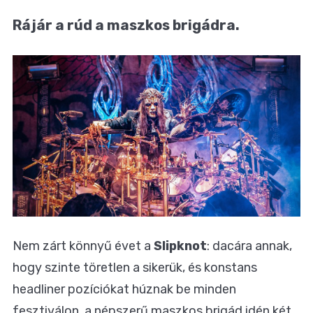
Rájár a rúd a maszkos brigádra.
Nem zárt könnyű évet a
Slipknot
: dacára annak,
hogy szinte töretlen a sikerük, és konstans
headliner pozíciókat húznak be minden
fesztiválon, a népszerű maszkos brigád idén két