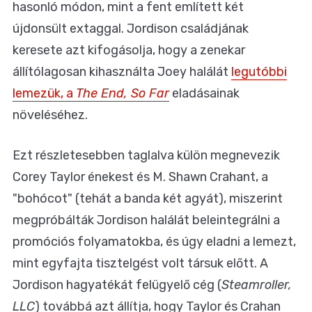
hasonló módon, mint a fent említett két
újdonsült extaggal. Jordison családjának
keresete azt kifogásolja, hogy a zenekar
állítólagosan kihasználta Joey halálát
legutóbbi
lemezük, a
The End, So Far
eladásainak
növeléséhez.
Ezt részletesebben taglalva külön megnevezik
Corey Taylor énekest és M. Shawn Crahant, a
"bohócot" (tehát a banda két agyát), miszerint
megpróbálták Jordison halálát beleintegrálni a
promóciós folyamatokba, és úgy eladni a lemezt,
mint egyfajta tisztelgést volt társuk előtt. A
Jordison hagyatékát felügyelő cég (
Steamroller,
LLC
) továbbá azt állítja, hogy Taylor és Crahan