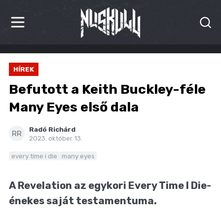
HÍREK
HÍREK
KRITIKÁK
Befutott a Keith Buckley-féle
BESZÁMOLÓK
Many Eyes első dala
INTERJÚK
Radó Richárd
RR
2023. október 13.
PREMIEREK
every time i die
many eyes
KULT
A Revelation az egykori Every Time I Die-
MÁSVILÁG
énekes saját testamentuma.
BLOG