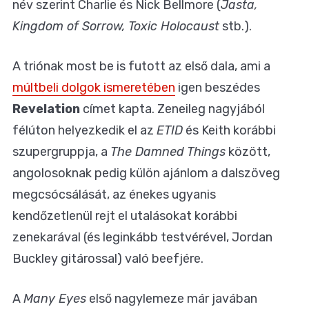
név szerint Charlie és Nick Bellmore (
Jasta,
Kingdom of Sorrow, Toxic Holocaust
stb.).
A triónak most be is futott az első dala, ami a
múltbeli dolgok ismeretében
igen beszédes
Revelation
címet kapta. Zeneileg nagyjából
félúton helyezkedik el az
ETID
és Keith korábbi
szupergruppja, a
The Damned Things
között,
angolosoknak pedig külön ajánlom a dalszöveg
megcsócsálását, az énekes ugyanis
kendőzetlenül rejt el utalásokat korábbi
zenekarával (és leginkább testvérével, Jordan
Buckley gitárossal) való beefjére.
A
Many Eyes
első nagylemeze már javában