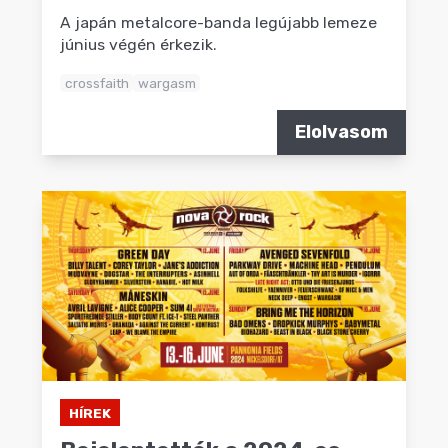
A japán metalcore-banda legújabb lemeze
június végén érkezik.
crossfaith
wargasm
Elolvasom
HÍREK