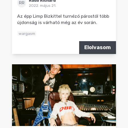
Radó Richárd
RR
2022. május 21.
Az épp Limp Bizkittel turnézó párostól több
újdonság is várható még az év során.
wargasm
Elolvasom