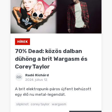
HÍREK
70% Dead: közös dalban
dühöng a brit Wargasm és
Corey Taylor
Radó Richárd
RR
2024. július 12.
A brit elektropunk-páros újfent behúzott
egy élő nu metal-legendát.
slipknot
corey taylor
wargasm