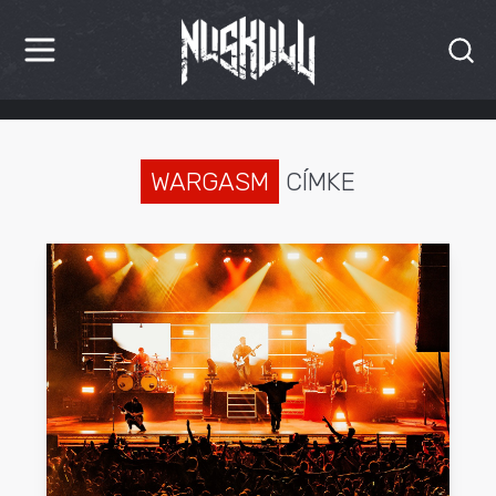
HÍREK
KRITIKÁK
WARGASM
CÍMKE
BESZÁMOLÓK
INTERJÚK
PREMIEREK
KULT
MÁSVILÁG
BLOG