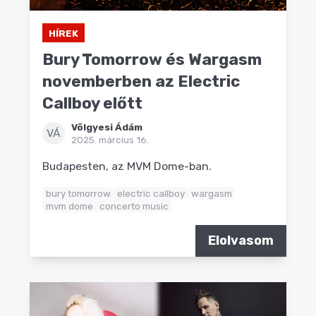
HÍREK
Bury Tomorrow és Wargasm
novemberben az Electric
Callboy előtt
Völgyesi Ádám
VÁ
2025. március 16.
Budapesten, az MVM Dome-ban.
bury tomorrow
electric callboy
wargasm
mvm dome
concerto music
Elolvasom