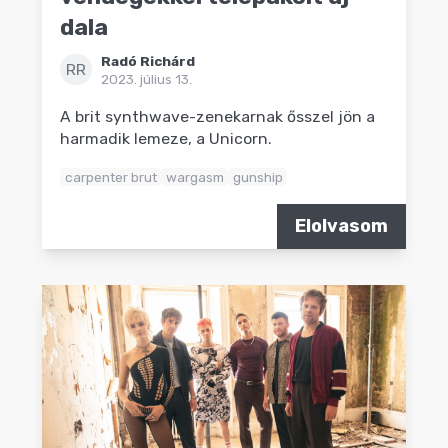
dala
Radó Richárd
RR
2023. július 13.
A brit synthwave-zenekarnak ősszel jön a
harmadik lemeze, a Unicorn.
carpenter brut
wargasm
gunship
Elolvasom