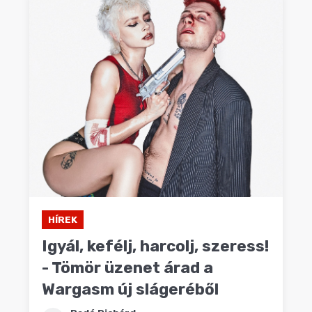
HÍREK
Igyál, kefélj, harcolj, szeress!
- Tömör üzenet árad a
Wargasm új slágeréből