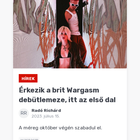
HÍREK
Érkezik a brit Wargasm
debütlemeze, itt az első dal
Radó Richárd
RR
2023. július 15.
A méreg október végén szabadul el.
wargasm