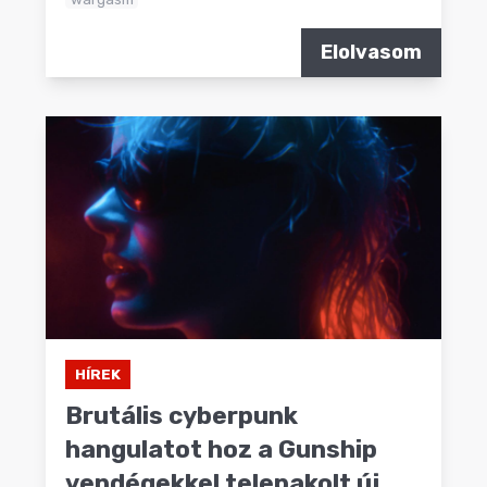
Elolvasom
HÍREK
Brutális cyberpunk
hangulatot hoz a Gunship
vendégekkel telepakolt új