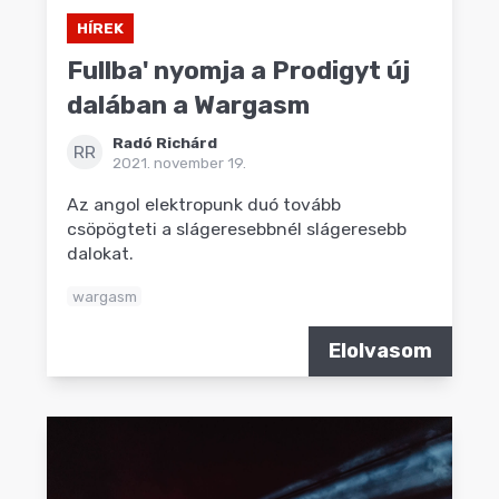
HÍREK
Fullba' nyomja a Prodigyt új
dalában a Wargasm
Radó Richárd
RR
2021. november 19.
Az angol elektropunk duó tovább
csöpögteti a slágeresebbnél slágeresebb
dalokat.
wargasm
Elolvasom