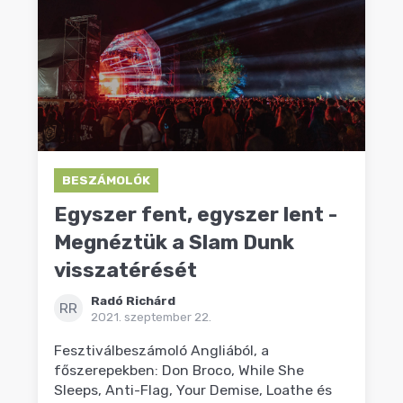
BESZÁMOLÓK
Egyszer fent, egyszer lent -
Megnéztük a Slam Dunk
visszatérését
Radó Richárd
RR
2021. szeptember 22.
Fesztiválbeszámoló Angliából, a
főszerepekben: Don Broco, While She
Sleeps, Anti-Flag, Your Demise, Loathe és