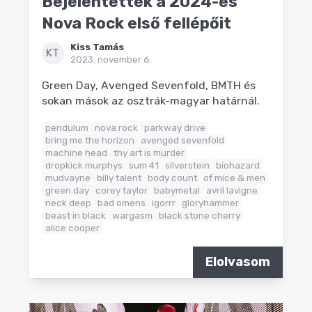
Bejelentették a 2024-es
Nova Rock első fellépőit
Kiss Tamás
KT
2023. november 6.
Green Day, Avenged Sevenfold, BMTH és
sokan mások az osztrák-magyar határnál.
pendulum
nova rock
parkway drive
bring me the horizon
avenged sevenfold
machine head
thy art is murder
dropkick murphys
sum 41
silverstein
biohazard
mudvayne
billy talent
body count
of mice & men
green day
corey taylor
babymetal
avril lavigne
neck deep
bad omens
igorrr
gloryhammer
beast in black
wargasm
black stone cherry
alice cooper
Elolvasom