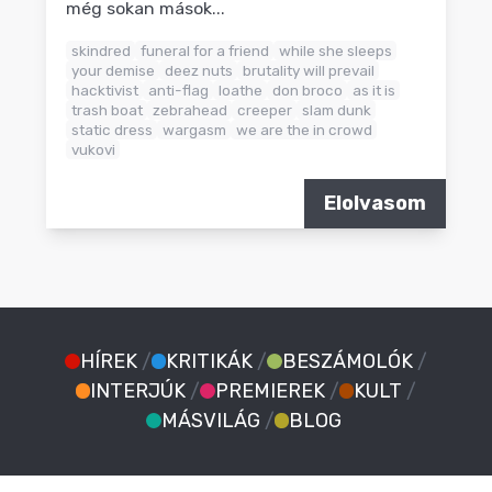
még sokan mások...
skindred
funeral for a friend
while she sleeps
your demise
deez nuts
brutality will prevail
hacktivist
anti-flag
loathe
don broco
as it is
trash boat
zebrahead
creeper
slam dunk
static dress
wargasm
we are the in crowd
vukovi
Elolvasom
HÍREK
/
KRITIKÁK
/
BESZÁMOLÓK
/
INTERJÚK
/
PREMIEREK
/
KULT
/
MÁSVILÁG
/
BLOG