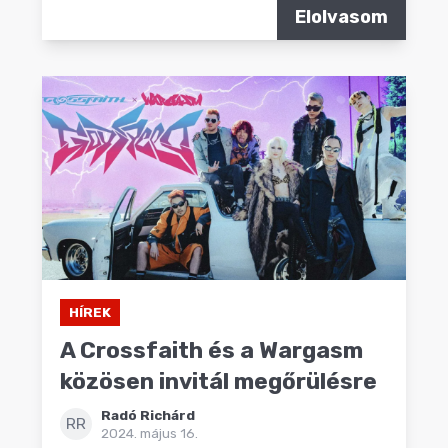
Elolvasom
HÍREK
A Crossfaith és a Wargasm
közösen invitál megőrülésre
Radó Richárd
RR
2024. május 16.