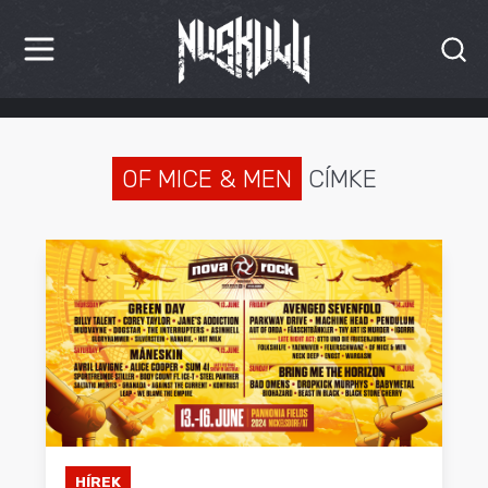
HÍREK
KRITIKÁK
OF MICE & MEN
CÍMKE
BESZÁMOLÓK
INTERJÚK
PREMIEREK
KULT
MÁSVILÁG
BLOG
HÍREK