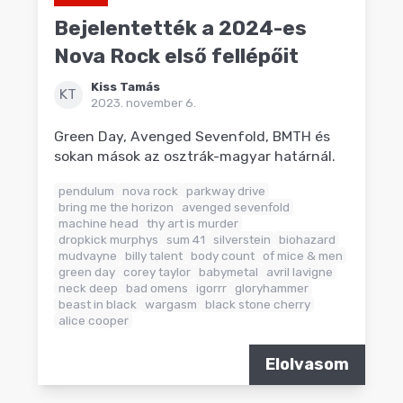
Bejelentették a 2024-es
Nova Rock első fellépőit
Kiss Tamás
KT
2023. november 6.
Green Day, Avenged Sevenfold, BMTH és
sokan mások az osztrák-magyar határnál.
pendulum
nova rock
parkway drive
bring me the horizon
avenged sevenfold
machine head
thy art is murder
dropkick murphys
sum 41
silverstein
biohazard
mudvayne
billy talent
body count
of mice & men
green day
corey taylor
babymetal
avril lavigne
neck deep
bad omens
igorrr
gloryhammer
beast in black
wargasm
black stone cherry
alice cooper
Elolvasom