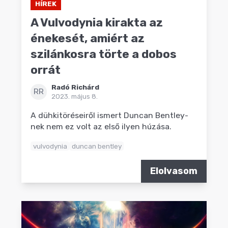
HÍREK
A Vulvodynia kirakta az
énekesét, amiért az
szilánkosra törte a dobos
orrát
Radó Richárd
RR
2023. május 8.
A dühkitöréseiről ismert Duncan Bentley-
nek nem ez volt az első ilyen húzása.
vulvodynia
duncan bentley
Elolvasom