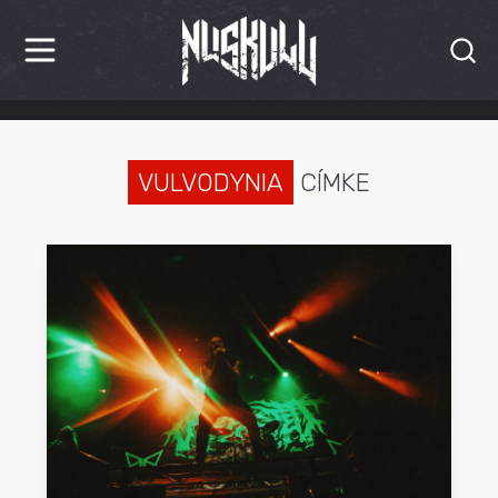
HÍREK
KRITIKÁK
VULVODYNIA
CÍMKE
BESZÁMOLÓK
INTERJÚK
PREMIEREK
KULT
MÁSVILÁG
BLOG