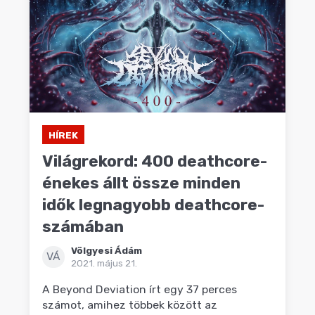
HÍREK
Világrekord: 400 deathcore-
énekes állt össze minden
idők legnagyobb deathcore-
számában
Völgyesi Ádám
VÁ
2021. május 21.
A Beyond Deviation írt egy 37 perces
számot, amihez többek között az