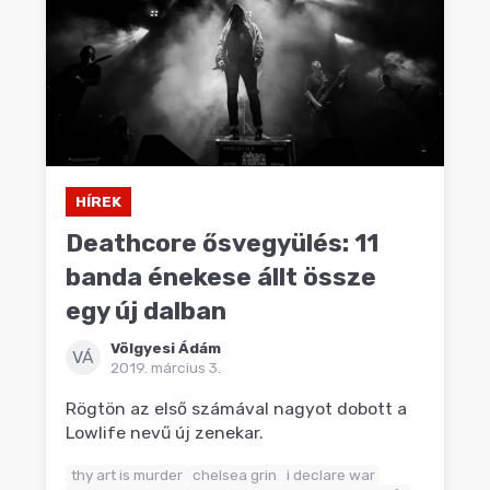
HÍREK
Deathcore ősvegyülés: 11
banda énekese állt össze
egy új dalban
Völgyesi Ádám
VÁ
2019. március 3.
Rögtön az első számával nagyot dobott a
Lowlife nevű új zenekar.
thy art is murder
chelsea grin
i declare war