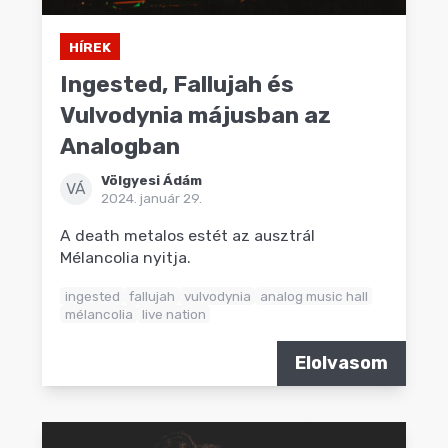
HÍREK
Ingested, Fallujah és
Vulvodynia májusban az
Analogban
Völgyesi Ádám
VÁ
2024. január 29.
A death metalos estét az ausztrál
Mélancolia nyitja.
ingested
fallujah
vulvodynia
analog music hall
mélancolia
live nation
Elolvasom