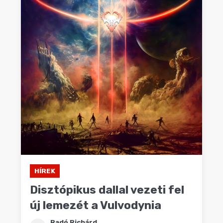
HÍREK
Disztópikus dallal vezeti fel
új lemezét a Vulvodynia
Radó Richárd