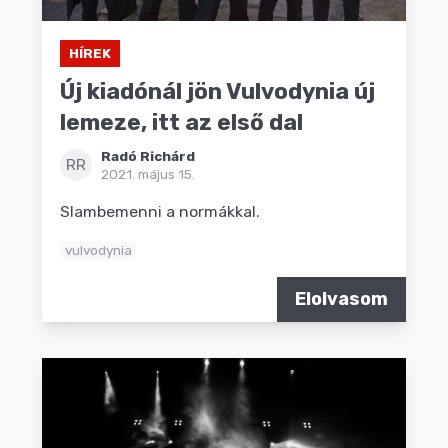
HÍREK
Új kiadónál jön Vulvodynia új
lemeze, itt az első dal
Radó Richárd
RR
2021. május 15.
Slambemenni a normákkal.
vulvodynia
Elolvasom