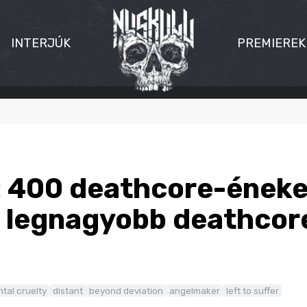
INTERJÚK
PREMIEREK
: 400 deathcore-énekes
k legnagyobb deathco
tal cruelty
distant
beyond deviation
angelmaker
left to suffer