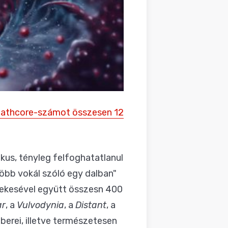
deathcore-számot összesen 12
anikus, tényleg felfoghatatlanul
öbb vokál szóló egy dalban"
nekesével együtt összesn 400
ar
, a
Vulvodynia
, a
Distant
, a
erei, illetve természetesen