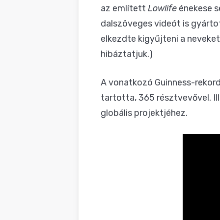
az említett
Lowlife
énekese se
dalszöveges videót is gyárto
elkezdte kigyűjteni a neveke
hibáztatjuk.)
A vonatkozó Guinness-rekord
tartotta, 365 résztvevővel. Il
globális projektjéhez.