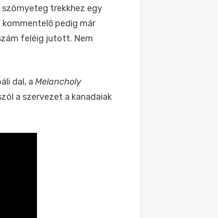
 szörnyeteg trekkhez egy
gy kommentelő pedig már
szám feléig jutott. Nem
li dal, a
Melancholy
 szól a szervezet a kanadaiak