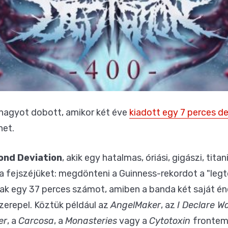
nagyot dobott, amikor két éve
kiadott egy 7 perces 
het.
ond Deviation
, akik egy hatalmas, óriási, gigászi, tit
a fejszéjüket: megdönteni a Guinness-rekordot a "legt
tak egy 37 perces számot, amiben a banda két saját é
zerepel. Köztük például az
AngelMaker
, az
I Declare W
er
, a
Carcosa
, a
Monasteries
vagy a
Cytotoxin
frontemb