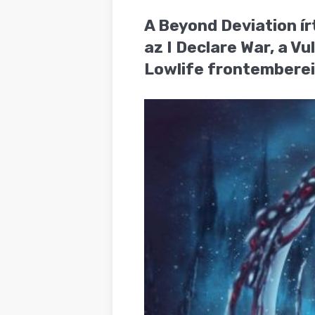
BLOG
A Beyond Deviation í
az I Declare War, a Vu
Lowlife frontemberei