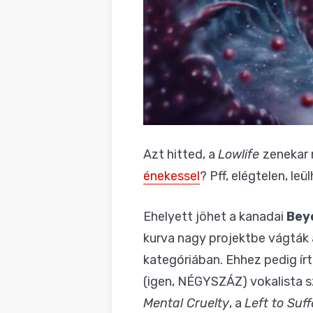
Azt hitted, a
Lowlife
zenekar 
énekessel
? Pff, elégtelen, leül
Ehelyett jöhet a kanadai
Bey
kurva nagy projektbe vágták 
kategóriában. Ehhez pedig ír
(igen, NÉGYSZÁZ) vokalista s
Mental Cruelty
, a
Left to Suff