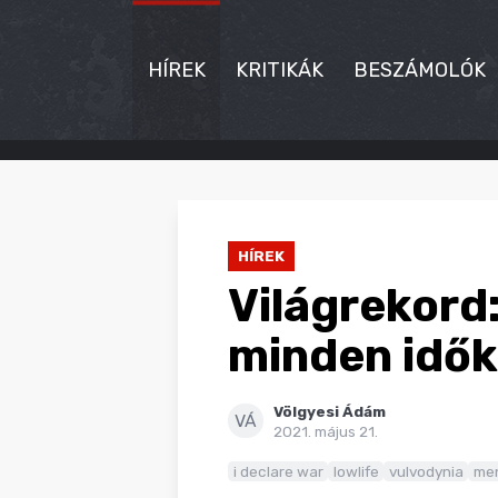
HÍREK
KRITIKÁK
BESZÁMOLÓK
HÍREK
KRITIKÁK
HÍREK
BESZÁMOLÓK
Világrekord
INTERJÚK
minden idő
PREMIEREK
Völgyesi Ádám
KULT
VÁ
2021. május 21.
MÁSVILÁG
i declare war
lowlife
vulvodynia
men