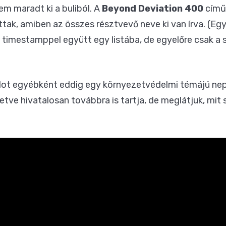
m maradt ki a buliból. A
Beyond Deviation 400
című
ttak, amiben az összes résztvevő neve ki van írva. (E
t timestamppel együtt egy listába, de egyelőre csak a 
ot egyébként eddig egy környezetvédelmi témájú nepá
letve hivatalosan továbbra is tartja, de meglátjuk, mit