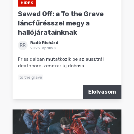
HÍREK
Sawed Off: a To the Grave
láncfűrésszel megy a
hallójáratainknak
Radó Richárd
RR
2025. április 3.
Friss dalban mutatkozik be az ausztrál
deathcore-zenekar új dobosa.
to the grave
Elolvasom