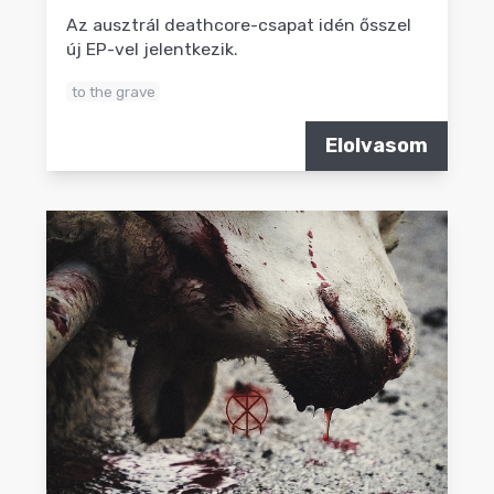
Az ausztrál deathcore-csapat idén ősszel
új EP-vel jelentkezik.
to the grave
Elolvasom