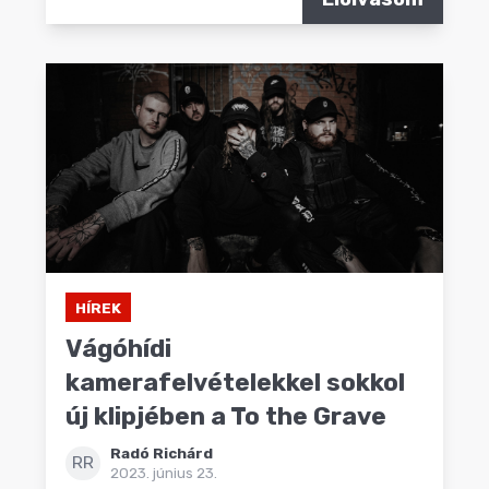
HÍREK
Vágóhídi
kamerafelvételekkel sokkol
új klipjében a To the Grave
Radó Richárd
RR
2023. június 23.