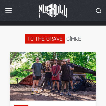
HÍREK
KRITIKÁK
TO THE GRAVE
CÍMKE
BESZÁMOLÓK
INTERJÚK
PREMIEREK
KULT
MÁSVILÁG
BLOG