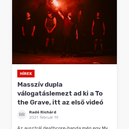
HÍREK
Masszív dupla
válogatáslemezt ad ki a To
the Grave, itt az első videó
Radó Richárd
RR
2021. február 19.
Az ausztrál deathcore-banda még egy My