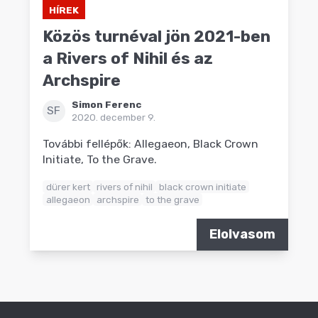
HÍREK
Közös turnéval jön 2021-ben
a Rivers of Nihil és az
Archspire
Simon Ferenc
SF
2020. december 9.
További fellépők: Allegaeon, Black Crown
Initiate, To the Grave.
dürer kert
rivers of nihil
black crown initiate
allegaeon
archspire
to the grave
Elolvasom