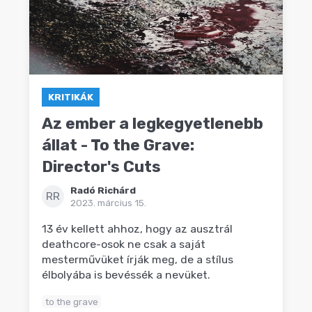
KRITIKÁK
Az ember a legkegyetlenebb
állat - To the Grave:
Director's Cuts
Radó Richárd
RR
2023. március 15.
13 év kellett ahhoz, hogy az ausztrál
deathcore-osok ne csak a saját
mesterművüket írják meg, de a stílus
élbolyába is bevéssék a nevüket.
to the grave