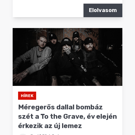
Elolvasom
HÍREK
Méregerős dallal bombáz
szét a To the Grave, év elején
érkezik az új lemez