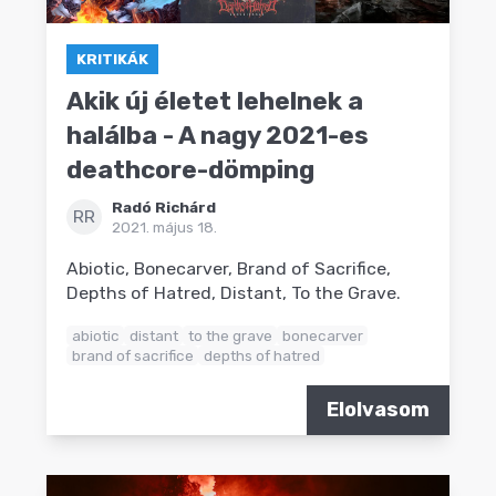
KRITIKÁK
Akik új életet lehelnek a
halálba - A nagy 2021-es
deathcore-dömping
Radó Richárd
RR
2021. május 18.
Abiotic, Bonecarver, Brand of Sacrifice,
Depths of Hatred, Distant, To the Grave.
abiotic
distant
to the grave
bonecarver
brand of sacrifice
depths of hatred
Elolvasom