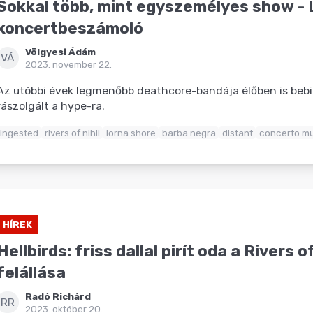
Sokkal több, mint egyszemélyes show - 
koncertbeszámoló
Völgyesi Ádám
VÁ
2023. november 22.
Az utóbbi évek legmenőbb deathcore-bandája élőben is bebi
rászolgált a hype-ra.
ingested
rivers of nihil
lorna shore
barba negra
distant
concerto mu
HÍREK
Hellbirds: friss dallal pirít oda a Rivers of
felállása
Radó Richárd
RR
2023. október 20.