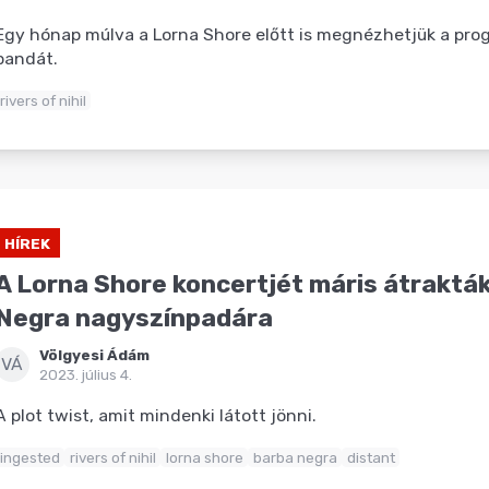
Egy hónap múlva a Lorna Shore előtt is megnézhetjük a pro
bandát.
rivers of nihil
HÍREK
A Lorna Shore koncertjét máris átraktá
Negra nagyszínpadára
Völgyesi Ádám
VÁ
2023. július 4.
A plot twist, amit mindenki látott jönni.
ingested
rivers of nihil
lorna shore
barba negra
distant