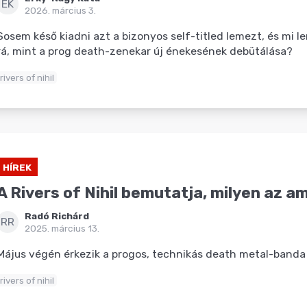
EK
2026. március 3.
Sosem késő kiadni azt a bizonyos self-titled lemezt, és mi l
rá, mint a prog death-zenekar új énekesének debütálása?
rivers of nihil
HÍREK
A Rivers of Nihil bemutatja, milyen az am
Radó Richárd
RR
2025. március 13.
Május végén érkezik a progos, technikás death metal-banda
rivers of nihil