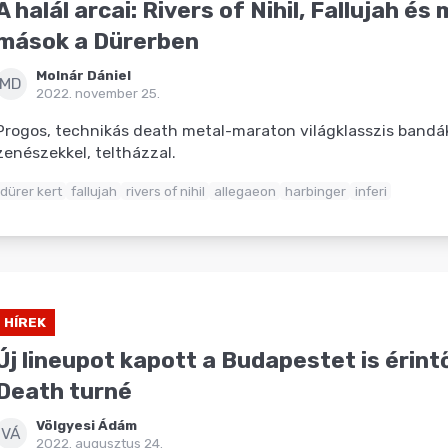
A halál arcai: Rivers of Nihil, Fallujah é
mások a Dürerben
Molnár Dániel
MD
2022. november 25.
Progos, technikás death metal-maraton világklasszis bandá
zenészekkel, teltházzal.
dürer kert
fallujah
rivers of nihil
allegaeon
harbinger
inferi
HÍREK
Új lineupot kapott a Budapestet is érint
Death turné
Völgyesi Ádám
VÁ
2022. augusztus 24.