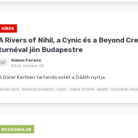
HÍREK
A Rivers of Nihil, a Cynic és a Beyond Cr
turnéval jön Budapestre
Simon Ferenc
SF
2024. október 23.
A Dürer Kertben tartandó estét a Dååth nyitja.
dürer kert
beyond creation
cynic
rivers of nihil
daath
concerto mus
BESZÁMOLÓK