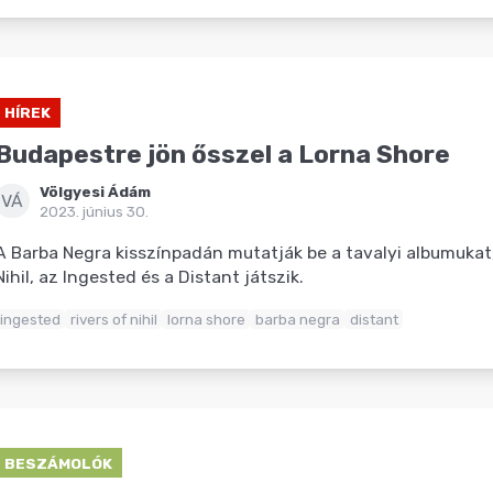
HÍREK
Budapestre jön ősszel a Lorna Shore
Völgyesi Ádám
VÁ
2023. június 30.
A Barba Negra kisszínpadán mutatják be a tavalyi albumukat,
Nihil, az Ingested és a Distant játszik.
ingested
rivers of nihil
lorna shore
barba negra
distant
BESZÁMOLÓK