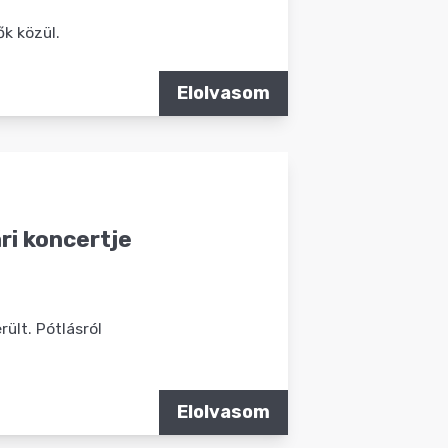
ők közül.
Elolvasom
ri koncertje
ült. Pótlásról
Elolvasom