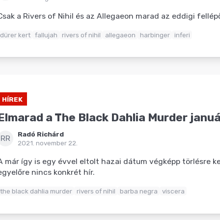
Csak a Rivers of Nihil és az Allegaeon marad az eddigi fellép
dürer kert
fallujah
rivers of nihil
allegaeon
harbinger
inferi
HÍREK
Elmarad a The Black Dahlia Murder januá
Radó Richárd
RR
2021. november 22.
A már így is egy évvel eltolt hazai dátum végképp törlésre ker
egyelőre nincs konkrét hír.
the black dahlia murder
rivers of nihil
barba negra
viscera