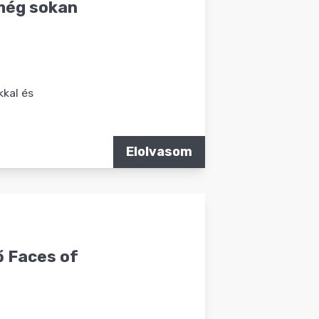
s még sokan
kkal és
Elolvasom
ő Faces of