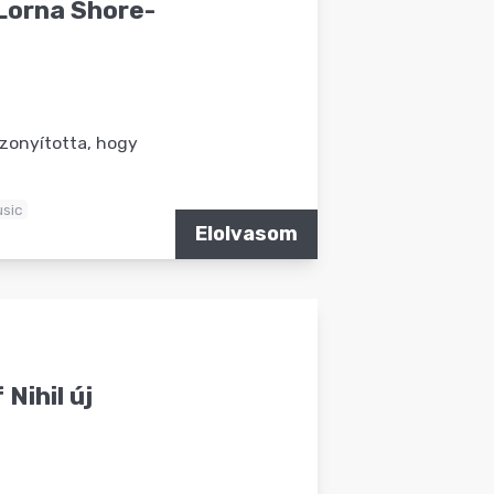
Lorna Shore-
zonyította, hogy
sic
Elolvasom
 Nihil új