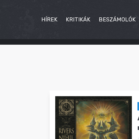
HÍREK
KRITIKÁK
BESZÁMOLÓK
HÍREK
KRITIKÁK
BESZÁMOLÓK
INTERJÚK
PREMIEREK
KULT
MÁSVILÁG