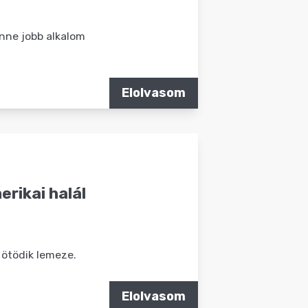
enne jobb alkalom
Elolvasom
erikai halál
 ötödik lemeze.
Elolvasom