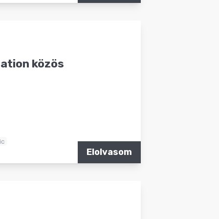
eation közös
ic
Elolvasom