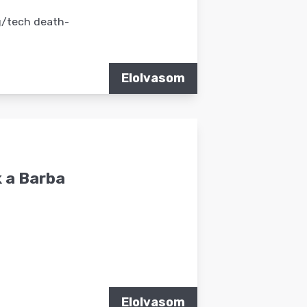
g/tech death-
Elolvasom
k a Barba
Elolvasom