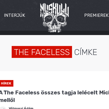
INTERJÚK
PREMIEREK
THE FACELESS
CÍMKE
HÍREK
A The Faceless összes tagja lelécelt Mi
mellől
Völgyesi Ádám