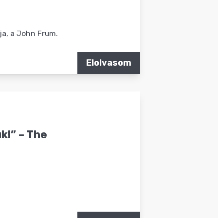
ja, a John Frum.
Elolvasom
k!” – The