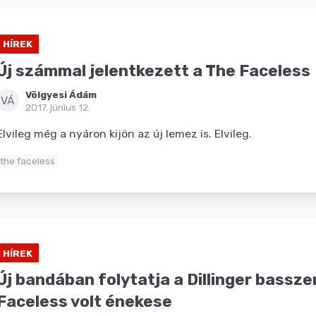
HÍREK
Új számmal jelentkezett a The Faceless
Völgyesi Ádám
VÁ
2017. június 12.
Elvileg még a nyáron kijön az új lemez is. Elvileg.
the faceless
HÍREK
Új bandában folytatja a Dillinger bassze
Faceless volt énekese