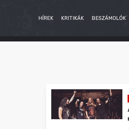
HÍREK
KRITIKÁK
BESZÁMOLÓK
HÍREK
KRITIKÁK
BESZÁMOLÓK
INTERJÚK
PREMIEREK
KULT
MÁSVILÁG