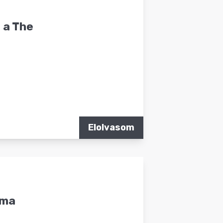
 a The
Elolvasom
áma