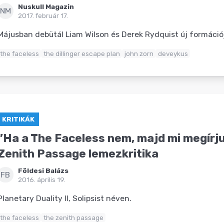
Nuskull Magazin
NM
2017. február 17.
Májusban debütál Liam Wilson és Derek Rydquist új formáció
the faceless
the dillinger escape plan
john zorn
deveykus
KRITIKÁK
”Ha a The Faceless nem, majd mi megírju
Zenith Passage lemezkritika
Földesi Balázs
FB
2016. április 19.
Planetary Duality II, Solipsist néven.
the faceless
the zenith passage