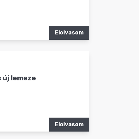
Elolvasom
 új lemeze
Elolvasom