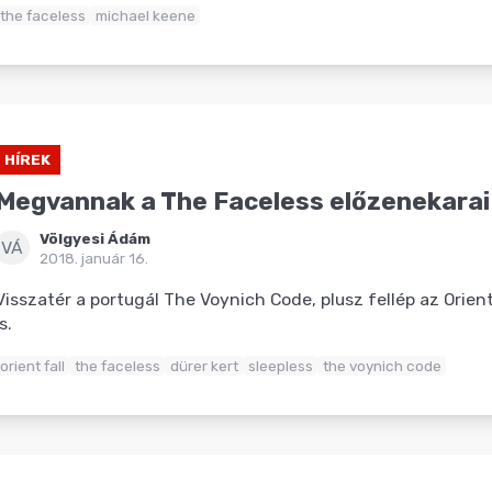
the faceless
michael keene
HÍREK
Megvannak a The Faceless előzenekarai
Völgyesi Ádám
VÁ
2018. január 16.
Visszatér a portugál The Voynich Code, plusz fellép az Orient
is.
orient fall
the faceless
dürer kert
sleepless
the voynich code