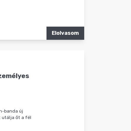
Elolvasom
személyes
h-banda új
utálja őt a fél