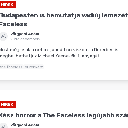
HÍREK
Budapesten is bemutatja vadiúj lemezét
Faceless
Völgyesi Ádám
VÁ
2017. december 5.
Most még csak a neten, januárban viszont a Dürerben is
meghallhathatjuk Michael Keene-ék új anyagát.
the faceless
dürer kert
HÍREK
Kész horror a The Faceless legújabb sz
Völgyesi Ádám
VÁ