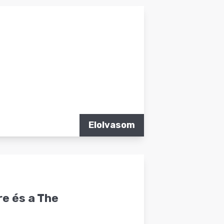
Elolvasom
re és a The