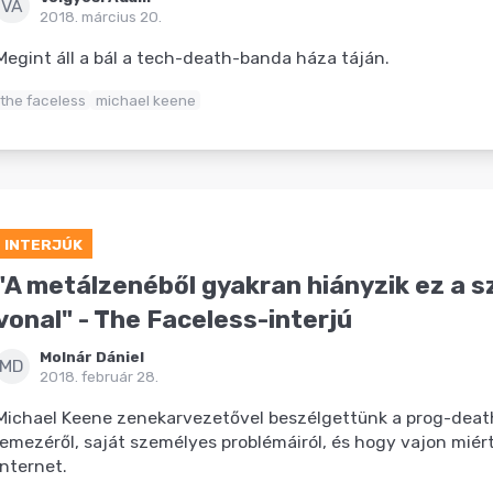
VÁ
2018. március 20.
Megint áll a bál a tech-death-banda háza táján.
the faceless
michael keene
INTERJÚK
"A metálzenéből gyakran hiányzik ez a 
vonal" - The Faceless-interjú
Molnár Dániel
MD
2018. február 28.
Michael Keene zenekarvezetővel beszélgettünk a prog-deat
lemezéről, saját személyes problémáiról, és hogy vajon miért 
internet.