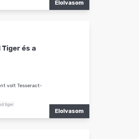
Elolvasom
Tiger és a
nt volt Tesseract-
d tiger
Elolvasom