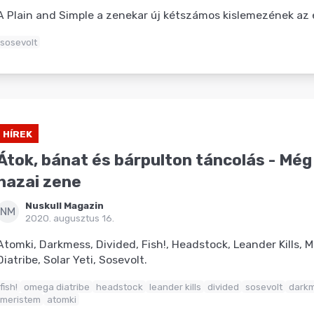
A Plain and Simple a zenekar új kétszámos kislemezének az e
sosevolt
HÍREK
Átok, bánat és bárpulton táncolás - Még
hazai zene
Nuskull Magazin
NM
2020. augusztus 16.
Atomki, Darkmess, Divided, Fish!, Headstock, Leander Kills,
Diatribe, Solar Yeti, Sosevolt.
fish!
omega diatribe
headstock
leander kills
divided
sosevolt
dark
meristem
atomki