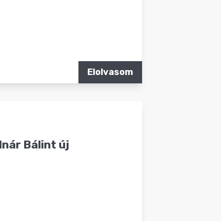
Elolvasom
nár Bálint új