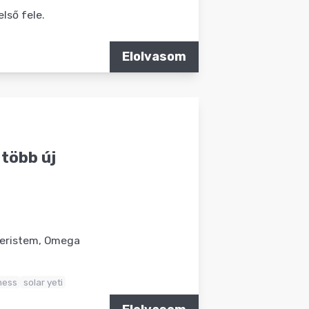
lső fele.
Elolvasom
 több új
 Meristem, Omega
mess
solar yeti