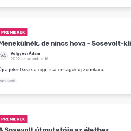
PREMIEREK
Menekülnék, de nincs hova - Sosevolt-kl
Völgyesi Ádám
VÁ
2019. szeptember 16.
Újra jelentkezik a régi Insane-tagok új zenekara.
sosevolt
PREMIEREK
A Sosevolt útmutatója az élethez