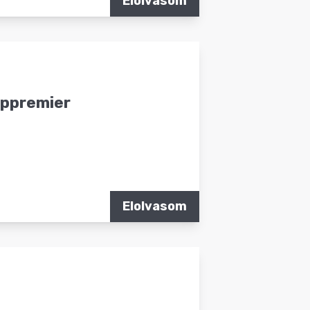
Elolvasom
ippremier
Elolvasom