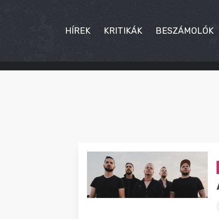
HÍREK
KRITIKÁK
BESZÁMOLÓK
HÍREK
KRITIKÁK
BESZÁMOLÓK
INTERJÚK
PREMIEREK
KULT
MÁSVILÁG