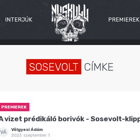
INTERJÚK
PREMIEREK
SOSEVOLT
CÍMKE
PREMIEREK
A vizet prédikáló borivók - Sosevolt-kli
Völgyesi Ádám
VÁ
2023. szeptember 7.