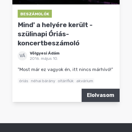
BESZÁMOLÓK
Mind' a helyére került -
szülinapi Óriás-
koncertbeszámoló
Völgyesi Ádám
VÁ
2016. május 10.
"Most már ez vagyok én, itt nincs márhívó!"
óriás
néhai bárány
oltárifiúk
akvárium
Elolvasom