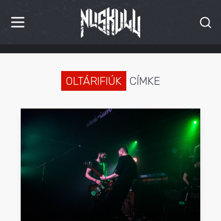
HÍREK
KRITIKÁK
OLTÁRIFIÚK
CÍMKE
BESZÁMOLÓK
INTERJÚK
PREMIEREK
KULT
MÁSVILÁG
BLOG