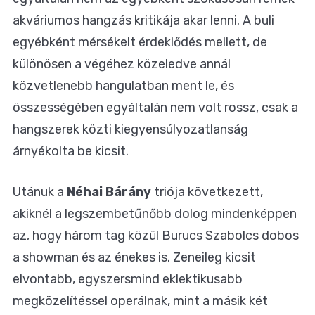
akváriumos hangzás kritikája akar lenni. A buli
egyébként mérsékelt érdeklődés mellett, de
különösen a végéhez közeledve annál
közvetlenebb hangulatban ment le, és
összességében egyáltalán nem volt rossz, csak a
hangszerek közti kiegyensúlyozatlanság
árnyékolta be kicsit.
Utánuk a
Néhai Bárány
triója következett,
akiknél a legszembetűnőbb dolog mindenképpen
az, hogy három tag közül Burucs Szabolcs dobos
a showman és az énekes is. Zeneileg kicsit
elvontabb, egyszersmind eklektikusabb
megközelítéssel operálnak, mint a másik két