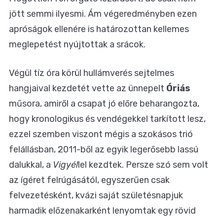
jött semmi ilyesmi. Ám végeredményben ezen
apróságok ellenére is határozottan kellemes
meglepetést nyújtottak a srácok.
Végül tíz óra körül hullámverés sejtelmes
hangjaival kezdetét vette az ünnepelt
Óriás
műsora, amiről a csapat jó előre beharangozta,
hogy kronologikus és vendégekkel tarkított lesz,
ezzel szemben viszont mégis a szokásos trió
felállásban, 2011-ből az egyik legerősebb lassú
dalukkal, a
Vigyél
lel kezdtek. Persze szó sem volt
az ígéret felrúgásától, egyszerűen csak
felvezetésként, kvázi saját születésnapjuk
harmadik előzenakarként lenyomtak egy rövid