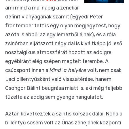
ami mind a mai napig a zenekar
definitív anyagának számít (Egyedi Péter
frontember tett is egy olyan megjegyzést, hogy
azóta is ebből az egy lemezből élnek), és a róla
zsinórban eljátszott négy dal is kiváltképp jól eső
nosztalgikus atmoszférát hozott az eddigre
egyébiránt elég szépen megtelt terembe. A
csúcspont innen a
Mind' a helyére
volt, nem csak
Laci billentyűsként való visszatérése, hanem
Csongor Bálint beugrása miatt is, aki még feljebb
tüzelte az addig sem gyenge hangulatot.
Aztán következtek a szintis korszak dalai. Noha a
billentyű sosem volt az Óriás zenéjének központi