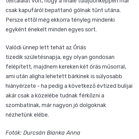
telitalálat volt, hogy a finálé tulajdonképpen már
csak kapufáról bepattanó gólnak tűnt utána.
Persze ettől még ekkorra tényleg mindenki
egyként énekelt minden egyes sort.
Valódi ünnep lett tehát az Óriás
tizedik születésnapja, egy olyan gondosan
felépített, majdnem kereken két órás műsorral,
ami után aligha lehetett bárkinek is súlyosabb
hiányérzete - ha pedig a következő évtized bulijai
akár csak a közelébe tudnak férkőzni a
szombatinak, már nagyon jó dolgoknak
nézhetünk elébe.
Fotók: Durcsán Bianka Anna