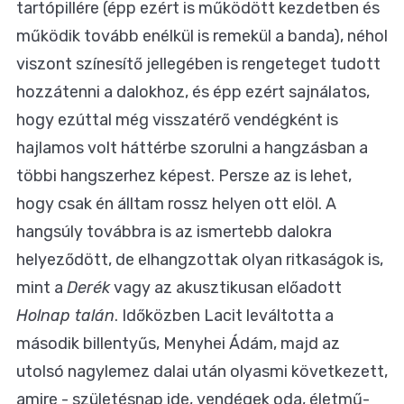
tartópillére (épp ezért is működött kezdetben és
működik tovább enélkül is remekül a banda), néhol
viszont színesítő jellegében is rengeteget tudott
hozzátenni a dalokhoz, és épp ezért sajnálatos,
hogy ezúttal még visszatérő vendégként is
hajlamos volt háttérbe szorulni a hangzásban a
többi hangszerhez képest. Persze az is lehet,
hogy csak én álltam rossz helyen ott elöl. A
hangsúly továbbra is az ismertebb dalokra
helyeződött, de elhangzottak olyan ritkaságok is,
mint a
Derék
vagy az akusztikusan előadott
Holnap talán
. Időközben Lacit leváltotta a
második billentyűs, Menyhei Ádám, majd az
utolsó nagylemez dalai után olyasmi következett,
amire - születésnap ide, vendégek oda, életmű-