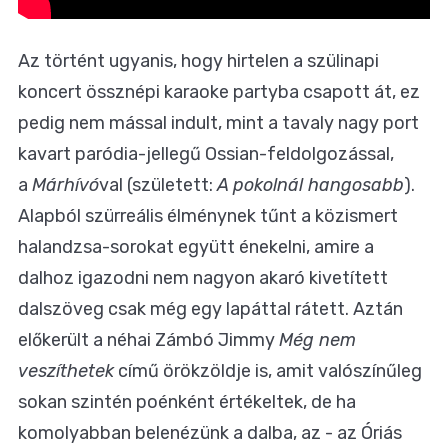
Az történt ugyanis, hogy hirtelen a szülinapi
koncert össznépi karaoke partyba csapott át, ez
pedig nem mással indult, mint a tavaly nagy port
kavart paródia-jellegű Ossian-feldolgozással,
a
Márhívó
val (született:
A pokolnál hangosabb
).
Alapból szürreális élménynek tűnt a közismert
halandzsa-sorokat együtt énekelni, amire a
dalhoz igazodni nem nagyon akaró kivetített
dalszöveg csak még egy lapáttal rátett. Aztán
előkerült a néhai Zámbó Jimmy
Még nem
veszíthetek
című örökzöldje is, amit valószínűleg
sokan szintén poénként értékeltek, de ha
komolyabban belenézünk a dalba, az - az Óriás