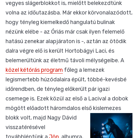
vegyes slágerblokkot is, mielőtt belekezdtünk
volna az időutazásba. Már ekkor körvonalazódott,
hogy tényleg kiemelkedő hangulatú bulinak
nézünk elébe - az Óriás már csak ilyen felemelő
hatású zenekar alapjáraton is -, aztán az ötödik
dalra végre elő is került Hortobágyi Laci, és
belemerültünk az életmű távoli mélységeibe. A
közel kétórás program
főleg a lemezek
legismertebb húzódalaira épült, többé-kevésbé
időrendben, de tényleg előkerült pár igazi
csemege is. Ezek közül az első a Lacival a dobok
mögött előadott háromdalos első kislemezes
blokk volt, majd Nagy Dávid
visszatérésével
továbbléptünk a
Jön.
albumra,