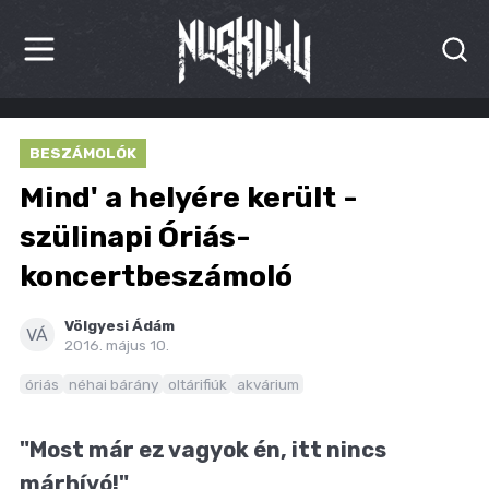
HÍREK
BESZÁMOLÓK
KRITIKÁK
Mind' a helyére került -
BESZÁMOLÓK
szülinapi Óriás-
koncertbeszámoló
INTERJÚK
PREMIEREK
Völgyesi Ádám
VÁ
2016. május 10.
KULT
óriás
néhai bárány
oltárifiúk
akvárium
MÁSVILÁG
"Most már ez vagyok én, itt nincs
BLOG
márhívó!"