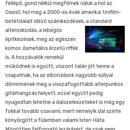
fellépő, gond nélkül megférnek náluk a hol az
Oasist, hol meg a 2000-es évek amerikai tinifilm-
betétdalait idéző számkezdések,
a standard
alteroskodás, a lebegős
építkezések, meg az egészen
komor, ősmetálos érzetű riffek
is. A hozzávalók remekül
működnek is együtt, viszont talán jót tenne a
csapatnak, ha az elborulások nagyobb súllyal
dörrennének meg a visszafogottabb alterpunkos
gitárhangzás helyett, ezzel együtt pedig
nyugodtan lehetne a dalszerkezeteket is még egy
fokkal tovább csavarni, mert némelyik dal szinte
könyörgött a fülemben valami Isten Háta
Mögöttien felforgató lezárásért, de csak nem