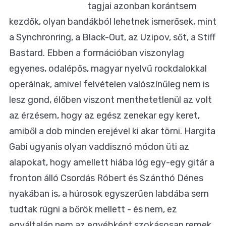
tagjai azonban korántsem
kezdők, olyan bandákból lehetnek ismerősek, mint
a Synchronring, a Black-Out, az Uzipov, sőt, a Stiff
Bastard. Ebben a formációban viszonylag
egyenes, odalépős, magyar nyelvű rockdalokkal
operálnak, amivel felvételen valószínűleg nem is
lesz gond, élőben viszont menthetetlenül az volt
az érzésem, hogy az egész zenekar egy keret,
amiből a dob minden erejével ki akar törni. Hargita
Gabi ugyanis olyan vaddisznó módon üti az
alapokat, hogy amellett hiába lóg egy-egy gitár a
fronton álló Csordás Róbert és Szánthó Dénes
nyakában is, a húrosok egyszerűen labdába sem
tudtak rúgni a bőrök mellett - és nem, ez
egyáltalán nem az egyébként szokásosan remek