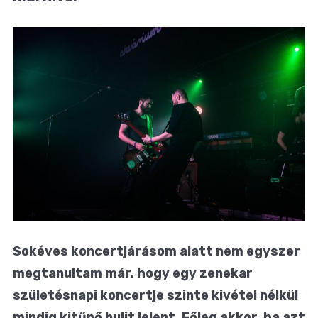
Sokéves koncertjárásom alatt nem egyszer
megtanultam már, hogy egy zenekar
születésnapi koncertje szinte kivétel nélkül
mindig kitűnő bulit jelent. Főleg akkor, ha azt