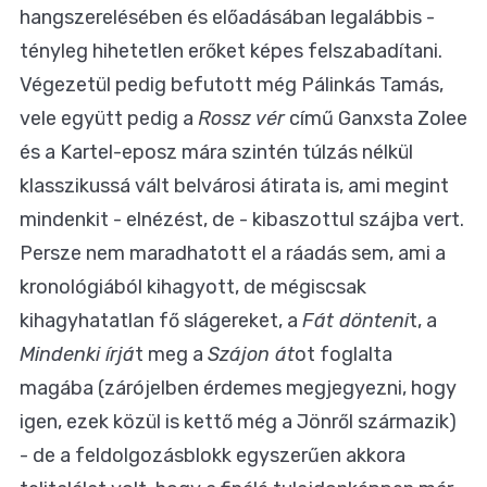
hangszerelésében és előadásában legalábbis -
tényleg hihetetlen erőket képes felszabadítani.
Végezetül pedig befutott még Pálinkás Tamás,
vele együtt pedig a
Rossz vér
című Ganxsta Zolee
és a Kartel-eposz mára szintén túlzás nélkül
klasszikussá vált belvárosi átirata is, ami megint
mindenkit - elnézést, de - kibaszottul szájba vert.
Persze nem maradhatott el a ráadás sem, ami a
kronológiából kihagyott, de mégiscsak
kihagyhatatlan fő slágereket, a
Fát dönteni
t, a
Mindenki írjá
t meg a
Szájon át
ot foglalta
magába (zárójelben érdemes megjegyezni, hogy
igen, ezek közül is kettő még a Jönről származik)
- de a feldolgozásblokk egyszerűen akkora