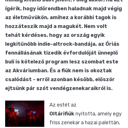
ígérik, hogy időrendben haladnak majd végig
az életművükön, amihez a korábbi tagok is
hozzáteszik majd a magukét. Nem volt
tehát kérdéses, hogy az ország egyik
legkitűnőbb indie-altrock-bandája, az Óriás
fennállásának tizedik évfordulóját ünneplő
buli is kötelező program lesz szombat este
az Akváriumban. És a fiúk nem is okoztak
csalódást - erről azonban később, először
ejtsünk pár szót vendégzenekaraikról is.
Az estét az
Oltárifiúk
nyitotta, amely egy
friss zenekar a hazai palettán,