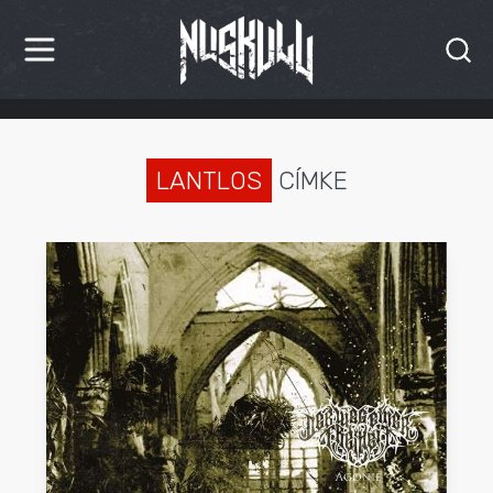
HÍREK
KRITIKÁK
LANTLOS
CÍMKE
BESZÁMOLÓK
INTERJÚK
PREMIEREK
KULT
MÁSVILÁG
BLOG