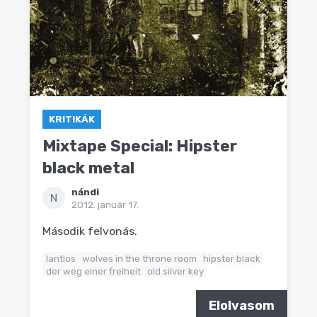
KRITIKÁK
Mixtape Special: Hipster
black metal
nándi
N
2012. január 17.
Második felvonás.
lantlos
wolves in the throne room
hipster black
der weg einer freiheit
old silver key
Elolvasom