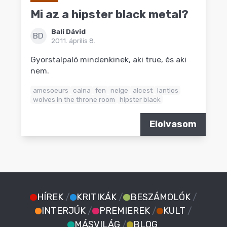
Mi az a hipster black metal?
Bali Dávid
BD
2011. április 8.
Gyorstalpaló mindenkinek, aki true, és aki
nem.
amesoeurs
caina
fen
neige
alcest
lantlos
wolves in the throne room
hipster black
Elolvasom
HÍREK
/
KRITIKÁK
/
BESZÁMOLÓK
/
INTERJÚK
/
PREMIEREK
/
KULT
/
MÁSVILÁG
/
BLOG