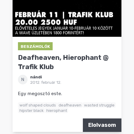
BESZÁMOLÓK
Deafheaven, Hierophant @
Trafik Klub
nándi
N
2012. február 12.
Egy megosztó este.
wolf shaped clouds
deafheaven
wasted struggle
hipster black
hierophant
Elolvasom