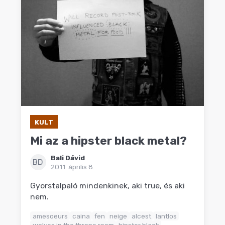
KULT
Mi az a hipster black metal?
Bali Dávid
BD
2011. április 8.
Gyorstalpaló mindenkinek, aki true, és aki
nem.
amesoeurs
caina
fen
neige
alcest
lantlos