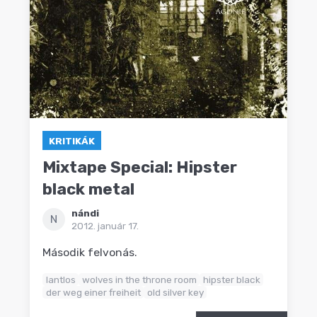
KRITIKÁK
Mixtape Special: Hipster
black metal
nándi
N
2012. január 17.
Második felvonás.
lantlos
wolves in the throne room
hipster black
der weg einer freiheit
old silver key