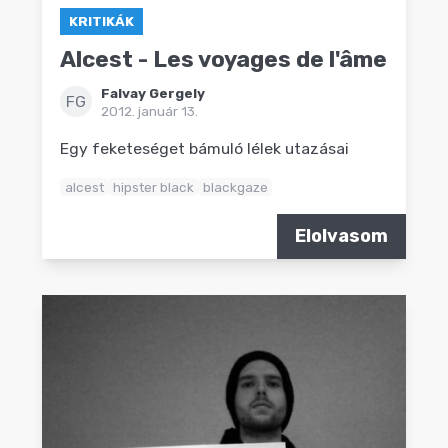
KRITIKÁK
Alcest - Les voyages de l'âme
Falvay Gergely
FG
2012. január 13.
Egy feketeséget bámuló lélek utazásai
alcest
hipster black
blackgaze
Elolvasom