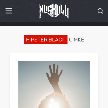
HÍREK
KRITIKÁK
HIPSTER BLACK
CÍMKE
BESZÁMOLÓK
INTERJÚK
PREMIEREK
KULT
MÁSVILÁG
BLOG