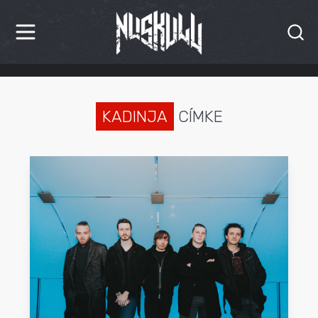
HÍREK
KRITIKÁK
KADINJA
CÍMKE
BESZÁMOLÓK
INTERJÚK
PREMIEREK
KULT
MÁSVILÁG
BLOG