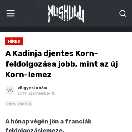
HÍREK
HÍREK
KRITIKÁK
A Kadinja djentes Korn-
BESZÁMOLÓK
feldolgozása jobb, mint az új
Korn-lemez
INTERJÚK
PREMIEREK
Völgyesi Ádám
VÁ
2019. szeptember 15.
KULT
korn
kadinja
MÁSVILÁG
A hónap végén jön a franciák
BLOG
feldolgozáslemeze.