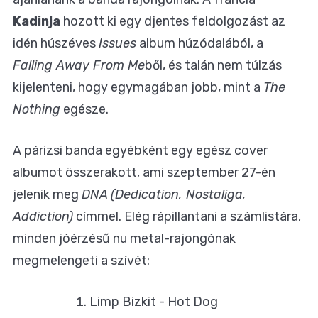
Kadinja
hozott ki egy djentes feldolgozást az
idén húszéves
Issues
album húzódalából, a
Falling Away From Me
ből, és talán nem túlzás
kijelenteni, hogy egymagában jobb, mint a
The
Nothing
egésze.
A párizsi banda egyébként egy egész cover
albumot összerakott, ami szeptember 27-én
jelenik meg
DNA (Dedication, Nostaliga,
Addiction)
címmel. Elég rápillantani a számlistára,
minden jóérzésű nu metal-rajongónak
megmelengeti a szívét:
Limp Bizkit - Hot Dog