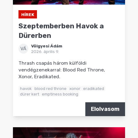
HÍREK
Szeptemberben Havok a
Dürerben
Völgyesi Ádám
VÁ
2026. április 9.
Thrash csapás három külföldi
vendégzenekarral: Blood Red Throne,
Xonor, Eradikated.
havok
blood red throne
xonor
eradikated
dürer kert
emptiness booking
Elolvasom