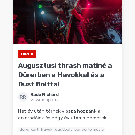
HÍREK
Augusztusi thrash matiné a
Dürerben a Havokkal és a
Dust Bolttal
Radó Richárd
RR
2024. május 12.
Hat év után térnek vissza hozzánk a
coloradóiak és négy év után a németek.
dürer kert
havok
dust bolt
concerto music