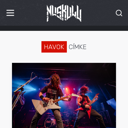
HÍREK
KRITIKÁK
HAVOK
CÍMKE
BESZÁMOLÓK
INTERJÚK
PREMIEREK
KULT
MÁSVILÁG
BLOG