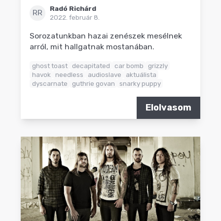
Radó Richárd
RR
2022. február 8.
Sorozatunkban hazai zenészek mesélnek
arról, mit hallgatnak mostanában.
ghost toast
decapitated
car bomb
grizzly
havok
needless
audioslave
aktuálista
dyscarnate
guthrie govan
snarky puppy
Elolvasom