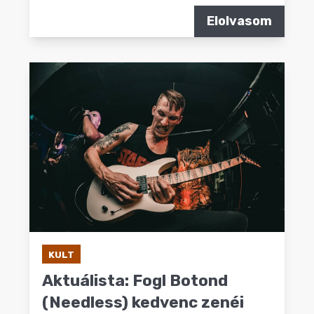
Elolvasom
KULT
Aktuálista: Fogl Botond
(Needless) kedvenc zenéi