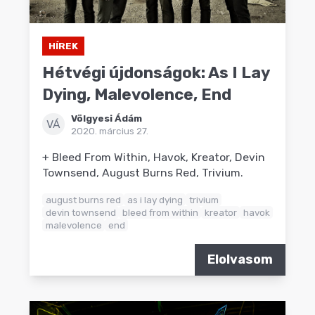
HÍREK
Hétvégi újdonságok: As I Lay
Dying, Malevolence, End
Völgyesi Ádám
VÁ
2020. március 27.
+ Bleed From Within, Havok, Kreator, Devin
Townsend, August Burns Red, Trivium.
august burns red
as i lay dying
trivium
devin townsend
bleed from within
kreator
havok
malevolence
end
Elolvasom