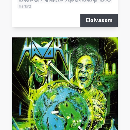
darkest hour
dürer kert
cephalic carnage
havok
harlott
Elolvasom