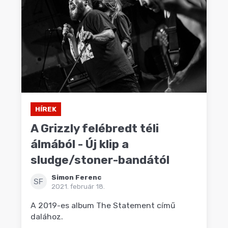
HÍREK
A Grizzly felébredt téli
álmából - Új klip a
sludge/stoner-bandától
Simon Ferenc
SF
2021. február 18.
A 2019-es album The Statement című
dalához.