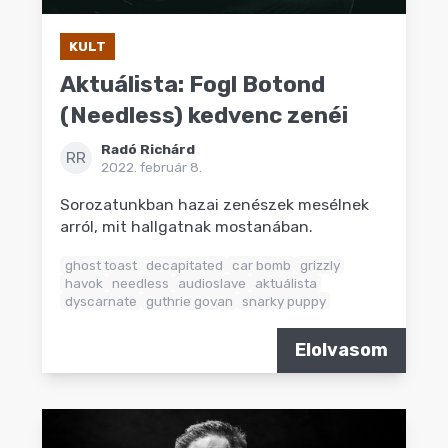
KULT
Aktuálista: Fogl Botond
(Needless) kedvenc zenéi
Radó Richárd
RR
2022. február 8.
Sorozatunkban hazai zenészek mesélnek
arról, mit hallgatnak mostanában.
ghost toast
decapitated
car bomb
grizzly
havok
needless
audioslave
aktuálista
dyscarnate
guthrie govan
snarky puppy
Elolvasom