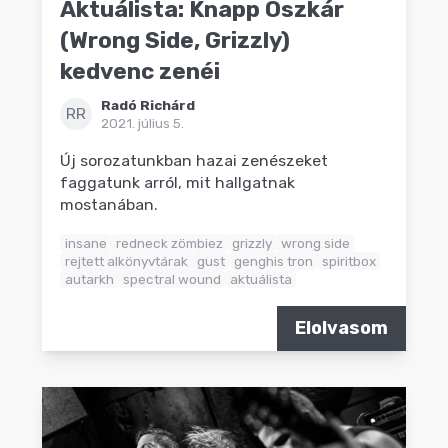
Aktuálista: Knapp Oszkár
(Wrong Side, Grizzly)
kedvenc zenéi
Radó Richárd
RR
2021. július 5.
Új sorozatunkban hazai zenészeket
faggatunk arról, mit hallgatnak
mostanában.
insane
redneck zömbiez
grizzly
wrong side
rejtett alkönyvtárak
gust
genghis tron
spiritbox
autarkh
spectral wound
aktuálista
Elolvasom