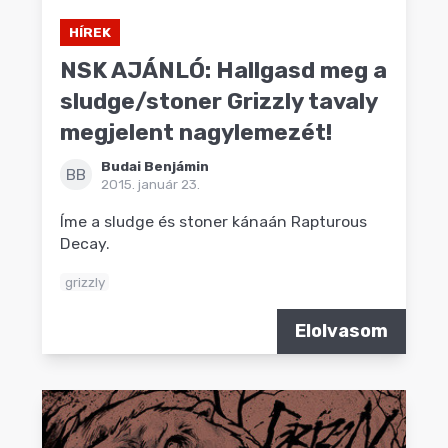
HÍREK
NSK AJÁNLÓ: Hallgasd meg a
sludge/stoner Grizzly tavaly
megjelent nagylemezét!
Budai Benjámin
BB
2015. január 23.
Íme a sludge és stoner kánaán Rapturous
Decay.
grizzly
Elolvasom