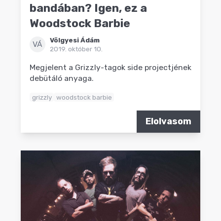
bandában? Igen, ez a
Woodstock Barbie
Völgyesi Ádám
VÁ
2019. október 10.
Megjelent a Grizzly-tagok side projectjének
debütáló anyaga.
grizzly
woodstock barbie
Elolvasom