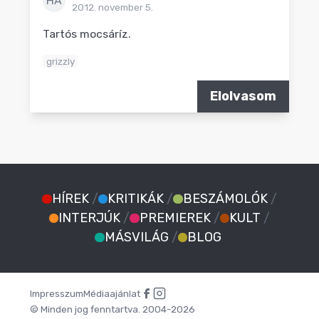
HA
2012. november 5.
Tartós mocsáríz.
grizzly
Elolvasom
HÍREK
/
KRITIKÁK
/
BESZÁMOLÓK
/
INTERJÚK
/
PREMIEREK
/
KULT
/
MÁSVILÁG
/
BLOG
Impresszum
Médiaajánlat
© Minden jog fenntartva. 2004-2026