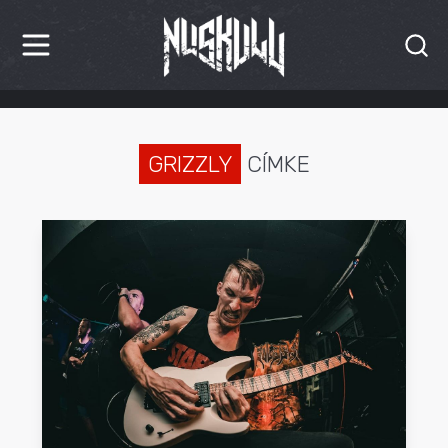
HÍREK
KRITIKÁK
GRIZZLY
CÍMKE
BESZÁMOLÓK
INTERJÚK
PREMIEREK
KULT
MÁSVILÁG
BLOG