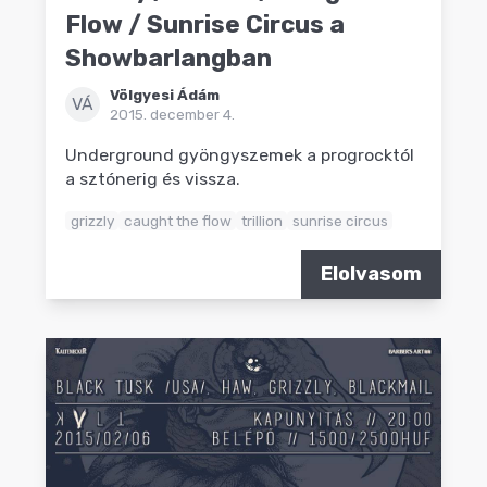
Flow / Sunrise Circus a
Showbarlangban
Völgyesi Ádám
VÁ
2015. december 4.
Underground gyöngyszemek a progrocktól
a sztónerig és vissza.
grizzly
caught the flow
trillion
sunrise circus
Elolvasom