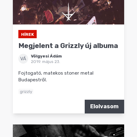
HÍREK
Megjelent a Grizzly új albuma
Völgyesi Ádám
VÁ
2019. május 23.
Fojtogató, matekos stoner metal
Budapestről.
grizzly
Elolvasom