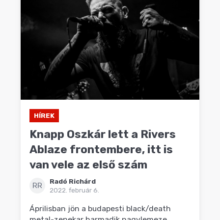
HÍREK
Knapp Oszkár lett a Rivers
Ablaze frontembere, itt is
van vele az első szám
Radó Richárd
RR
2022. február 6.
Áprilisban jön a budapesti black/death
metal-zenekar harmadik nagylemeze.