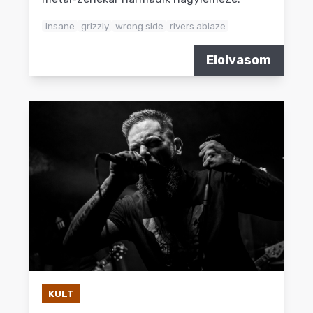
insane
grizzly
wrong side
rivers ablaze
Elolvasom
KULT