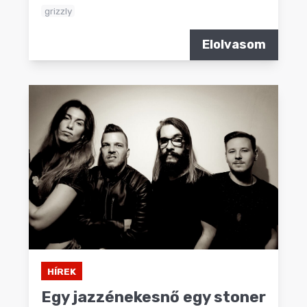
grizzly
Elolvasom
HÍREK
Egy jazzénekesnő egy stoner