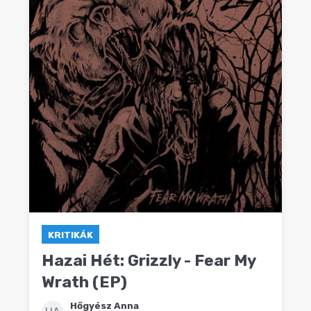
KRITIKÁK
Hazai Hét: Grizzly - Fear My
Wrath (EP)
Hőgyész Anna