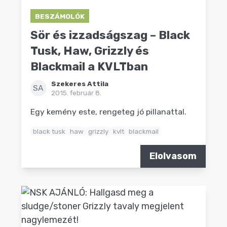
BESZÁMOLÓK
Sör és izzadságszag – Black
Tusk, Haw, Grizzly és
Blackmail a KVLTban
Szekeres Attila
SA
2015. február 8.
Egy kemény este, rengeteg jó pillanattal.
black tusk
haw
grizzly
kvlt
blackmail
Elolvasom