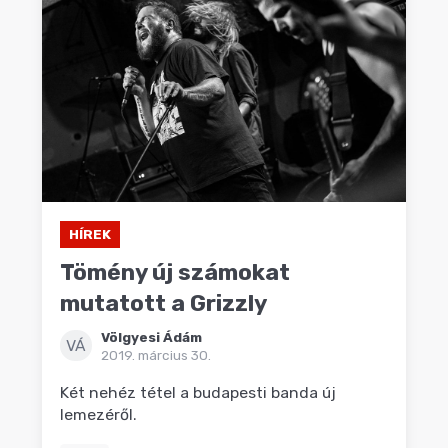
HÍREK
Tömény új számokat
mutatott a Grizzly
Völgyesi Ádám
VÁ
2019. március 30.
Két nehéz tétel a budapesti banda új
lemezéről.