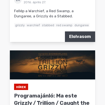
2016. április 27.
Fellép a Warchief, a Red Swamp, a
Dungaree, a Grizzly és a Stabbed.
grizzly
warchief
stabbed
red swamp
dungaree
Elolvasom
HÍREK
Programajánló: Ma este
Grizzly / Trillion / Caught the