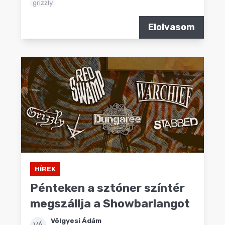
grizzly
Elolvasom
HÍREK
Pénteken a sztóner színtér
megszállja a Showbarlangot
Völgyesi Ádám
VÁ