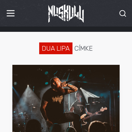
HÍREK
KRITIKÁK
DUA LIPA
CÍMKE
BESZÁMOLÓK
INTERJÚK
PREMIEREK
KULT
MÁSVILÁG
BLOG