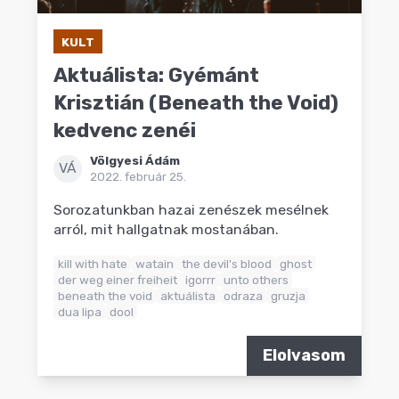
KULT
Aktuálista: Gyémánt
Krisztián (Beneath the Void)
kedvenc zenéi
Völgyesi Ádám
VÁ
2022. február 25.
Sorozatunkban hazai zenészek mesélnek
arról, mit hallgatnak mostanában.
kill with hate
watain
the devil's blood
ghost
der weg einer freiheit
igorrr
unto others
beneath the void
aktuálista
odraza
gruzja
dua lipa
dool
Elolvasom