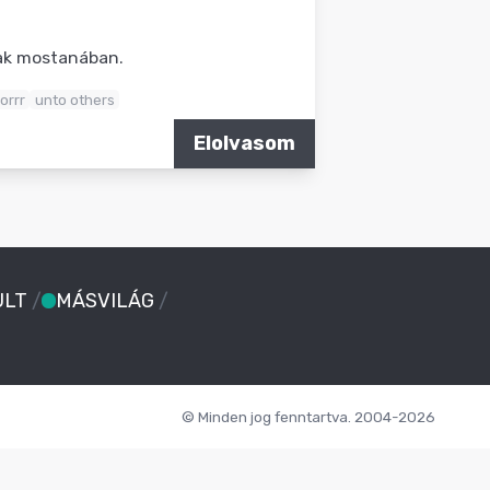
nak mostanában.
orrr
unto others
Elolvasom
ULT
/
MÁSVILÁG
/
© Minden jog fenntartva. 2004-2026