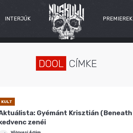
INTERJÚK
PREMIEREK
DOOL
CÍMKE
KULT
Aktuálista: Gyémánt Krisztián (Beneath 
kedvenc zenéi
Völgyesi Ádám