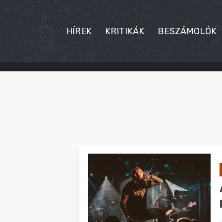
HÍREK
KRITIKÁK
BESZÁMOLÓK
HÍREK
KRITIKÁK
BESZÁMOLÓK
INTERJÚK
PREMIEREK
KULT
MÁSVILÁG