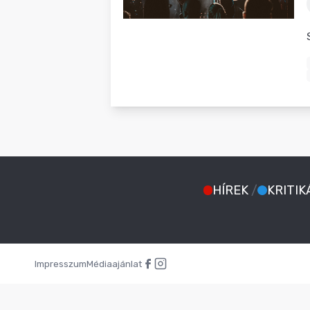
BLOG
HÍREK
/
KRITIK
Impresszum
Médiaajánlat