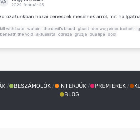
VÁ
2022. február 25.
Sorozatunkban hazai zenészek mesélnek arról, mit hallgat
kill with hate
watain
the devil's blood
ghost
der weg einer freiheit
ig
beneath the void
aktuálista
odraza
gruzja
dua lipa
dool
ÁK
/
BESZÁMOLÓK
/
INTERJÚK
/
PREMIEREK
/
K
BLOG