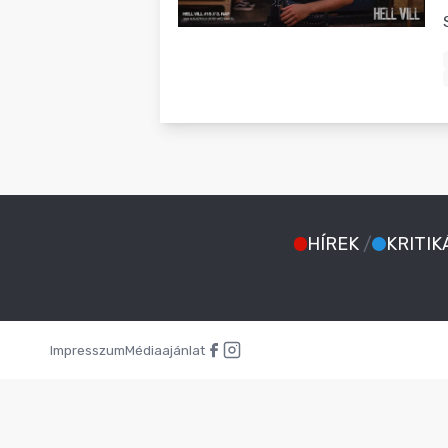
BLOG
HÍREK
/
KRITIK
Impresszum
Médiaajánlat