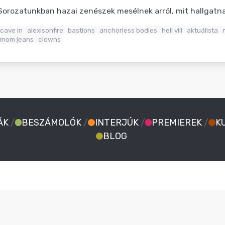
Sorozatunkban hazai zenészek mesélnek arról, mit hallgat
cave in
alexisonfire
bastions
anchorless bodies
hell vill
aktuálista
mom jeans
clowns
ÁK
/
BESZÁMOLÓK
/
INTERJÚK
/
PREMIEREK
/
K
BLOG