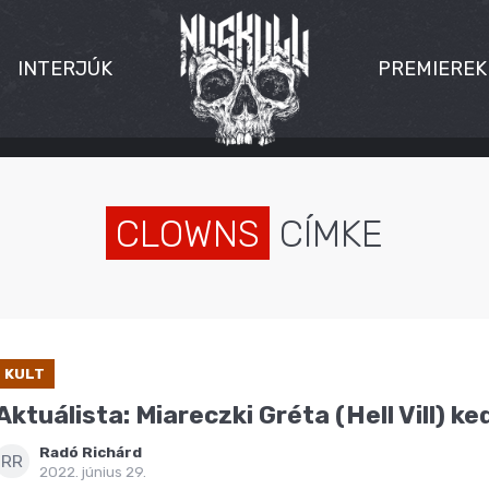
INTERJÚK
PREMIEREK
CLOWNS
CÍMKE
KULT
Aktuálista: Miareczki Gréta (Hell Vill) k
Radó Richárd
RR
2022. június 29.