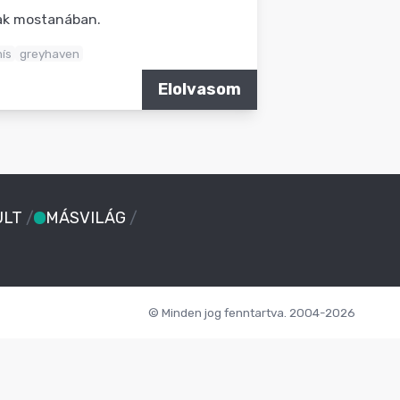
nak mostanában.
nís
greyhaven
Elolvasom
ULT
/
MÁSVILÁG
/
© Minden jog fenntartva. 2004-2026