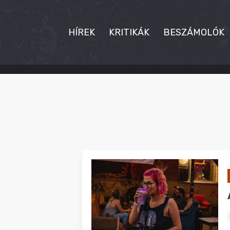
HÍREK
KRITIKÁK
BESZÁMOLÓK
HÍREK
KRITIKÁK
BESZÁMOLÓK
INTERJÚK
PREMIEREK
KULT
MÁSVILÁG