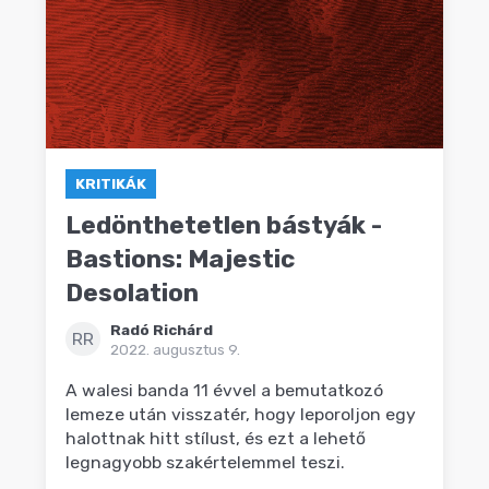
KRITIKÁK
Ledönthetetlen bástyák -
Bastions: Majestic
Desolation
Radó Richárd
RR
2022. augusztus 9.
A walesi banda 11 évvel a bemutatkozó
lemeze után visszatér, hogy leporoljon egy
halottnak hitt stílust, és ezt a lehető
legnagyobb szakértelemmel teszi.