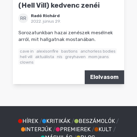
(Hell Vill) kedvenc zenéi
Radó Richárd
RR
2022. június 29.
Sorozatunkban hazai zenészek mesélnek
arról, mit hallgatnak mostanában.
cave in
alexisonfire
bastions
anchorless bodies
hell vill
aktuálista
nís
greyhaven
mom jeans
clowns
Elolvasom
HÍREK
/
KRITIKÁK
/
BESZÁMOLÓK
/
INTERJÚK
/
PREMIEREK
/
KULT
/