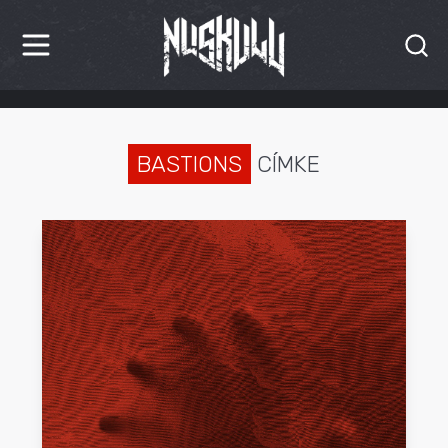
HÍREK
KRITIKÁK
BASTIONS
CÍMKE
BESZÁMOLÓK
INTERJÚK
PREMIEREK
KULT
MÁSVILÁG
BLOG