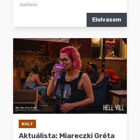
bastions
Elolvasom
KULT
Aktuálista: Miareczki Gréta