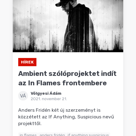
HÍREK
Ambient szólóprojektet indít
az In Flames frontembere
Völgyesi Ádám
VÁ
2021. november 21.
Anders Fridén két új szerzeményt is
közzétett az If Anything, Suspicious nevű
projekttől.
in flames
anders fridén
if anything suspicious