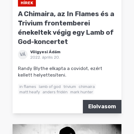
HÍREK
A Chimaira, az In Flames és a
Trivium frontemberei
énekeltek végig egy Lamb of
God-koncertet
Völgyesi Ádám
VÁ
2022. április 20.
Randy Blythe elkapta a covidot, ezért
kellett helyettesíteni.
in flames
lamb of god
trivium
chimaira
matt heafy
anders fridén
mark hunter
Elolvasom