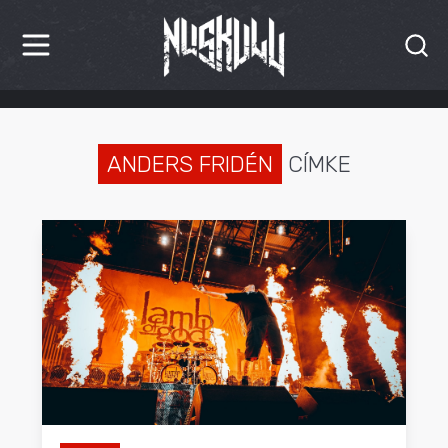
HÍREK
KRITIKÁK
ANDERS FRIDÉN
CÍMKE
BESZÁMOLÓK
INTERJÚK
PREMIEREK
KULT
MÁSVILÁG
BLOG