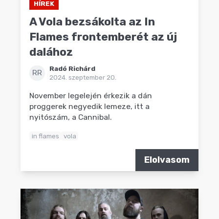
HÍREK
A Vola bezsákolta az In
Flames frontemberét az új
dalához
Radó Richárd
RR
2024. szeptember 20.
November legelején érkezik a dán
proggerek negyedik lemeze, itt a
nyitószám, a Cannibal.
in flames
vola
Elolvasom