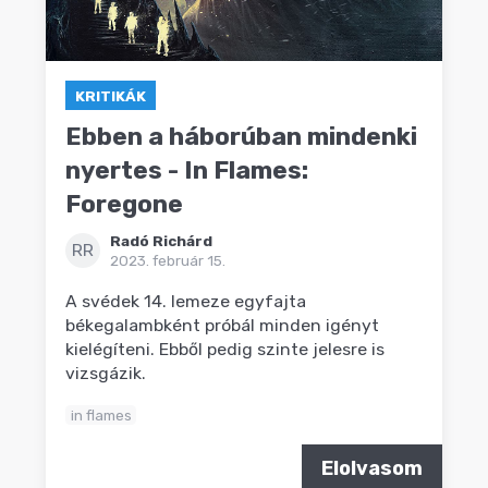
KRITIKÁK
Ebben a háborúban mindenki
nyertes - In Flames:
Foregone
Radó Richárd
RR
2023. február 15.
A svédek 14. lemeze egyfajta
békegalambként próbál minden igényt
kielégíteni. Ebből pedig szinte jelesre is
vizsgázik.
in flames
Elolvasom