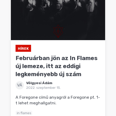
HÍREK
Februárban jön az In Flames
új lemeze, itt az eddigi
legkeményebb új szám
Völgyesi Ádám
VÁ
2022. szeptember 15.
A Foregone című anyagról a Foregone pt. 1-
t lehet meghallgatni.
in flames