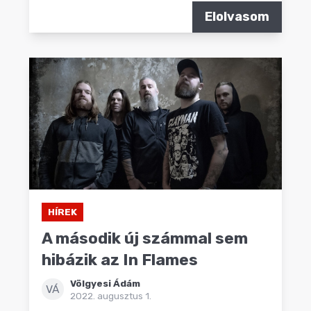
Elolvasom
HÍREK
A második új számmal sem
hibázik az In Flames
Völgyesi Ádám
VÁ
2022. augusztus 1.