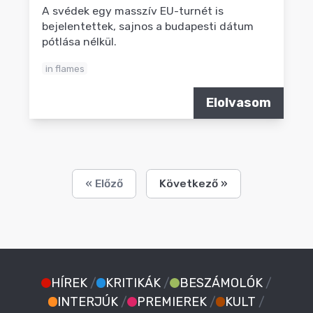
A svédek egy masszív EU-turnét is
bejelentettek, sajnos a budapesti dátum
pótlása nélkül.
in flames
Elolvasom
« Előző
Következő »
HÍREK
/
KRITIKÁK
/
BESZÁMOLÓK
/
INTERJÚK
/
PREMIEREK
/
KULT
/