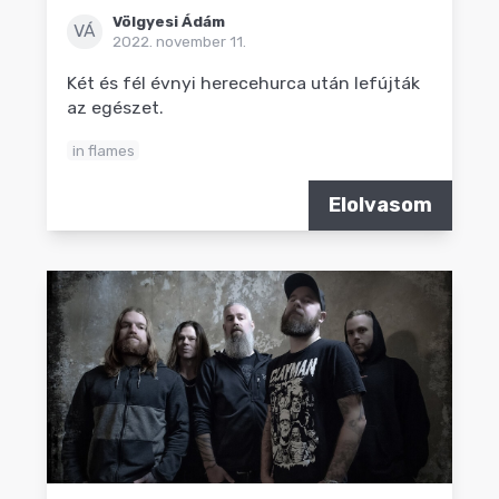
Völgyesi Ádám
VÁ
2022. november 11.
Két és fél évnyi herecehurca után lefújták
az egészet.
in flames
Elolvasom