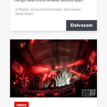
hangú deathcore-énekes álomlistáján.
in flames
bring me the horizon
lorna shore
sleep token
Elolvasom
HÍREK