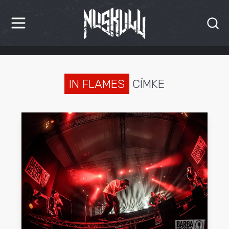
HÍREK
KRITIKÁK
IN FLAMES
CÍMKE
BESZÁMOLÓK
INTERJÚK
PREMIEREK
KULT
MÁSVILÁG
BLOG