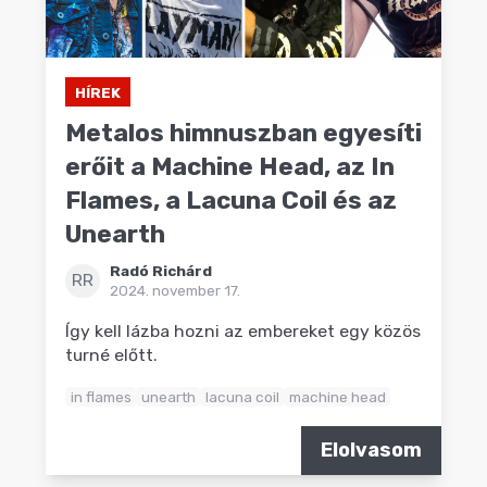
HÍREK
Metalos himnuszban egyesíti
erőit a Machine Head, az In
Flames, a Lacuna Coil és az
Unearth
Radó Richárd
RR
2024. november 17.
Így kell lázba hozni az embereket egy közös
turné előtt.
in flames
unearth
lacuna coil
machine head
Elolvasom