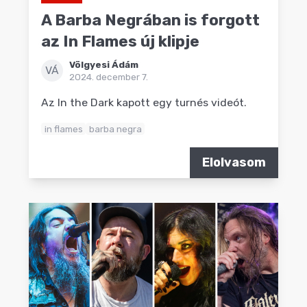
A Barba Negrában is forgott
az In Flames új klipje
Völgyesi Ádám
VÁ
2024. december 7.
Az In the Dark kapott egy turnés videót.
in flames
barba negra
Elolvasom