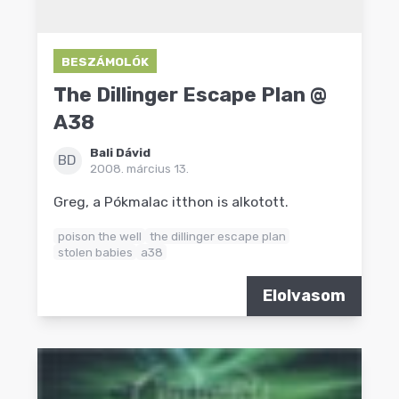
BESZÁMOLÓK
The Dillinger Escape Plan @
A38
Bali Dávid
BD
2008. március 13.
Greg, a Pókmalac itthon is alkotott.
poison the well
the dillinger escape plan
stolen babies
a38
Elolvasom