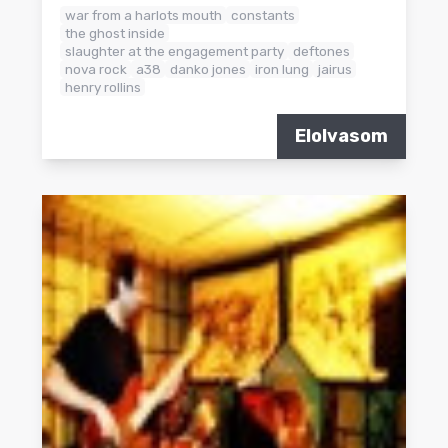
war from a harlots mouth
constants
the ghost inside
slaughter at the engagement party
deftones
nova rock
a38
danko jones
iron lung
jairus
henry rollins
Elolvasom