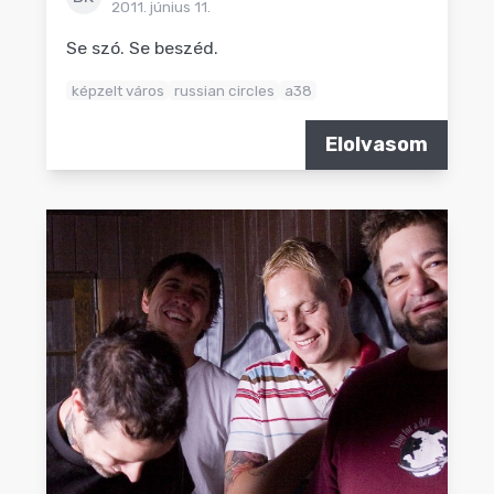
2011. június 11.
Se szó. Se beszéd.
képzelt város
russian circles
a38
Elolvasom