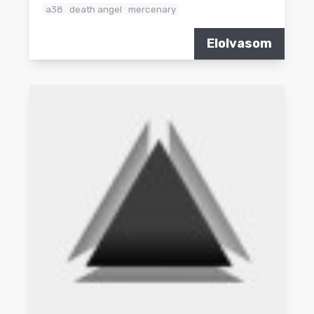
a38
death angel
mercenary
Elolvasom