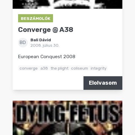
BESZÁMOLÓK
Converge @ A38
Bali Dávid
BD
2008. július 30.
European Conquest 2008
converge
a38
the plight
coliseum
integrity
Elolvasom