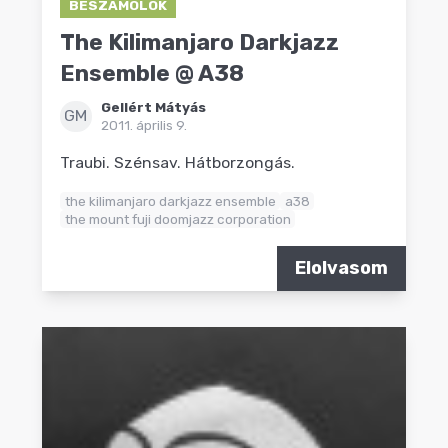
BESZÁMOLÓK
The Kilimanjaro Darkjazz
Ensemble @ A38
Gellért Mátyás
GM
2011. április 9.
Traubi. Szénsav. Hátborzongás.
the kilimanjaro darkjazz ensemble
a38
the mount fuji doomjazz corporation
Elolvasom