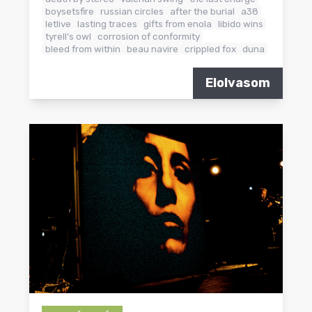
boysetsfire
russian circles
after the burial
a38
letlive
lasting traces
gifts from enola
libido wins
tyrell's owl
corrosion of conformity
bleed from within
beau navire
crippled fox
duna
Elolvasom