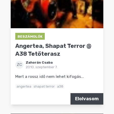
BESZÁMOLÓK
Angertea, Shapat Terror @
A38 Tetőterasz
Zahorán Csaba
ZC
2010. szeptember 7.
Mert a rossz idő nem lehet kifogás...
angertea
shapat terror
a38
Elolvasom