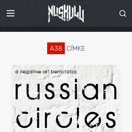
HÍREK
KRITIKÁK
A38
CÍMKE
BESZÁMOLÓK
INTERJÚK
PREMIEREK
KULT
MÁSVILÁG
BLOG