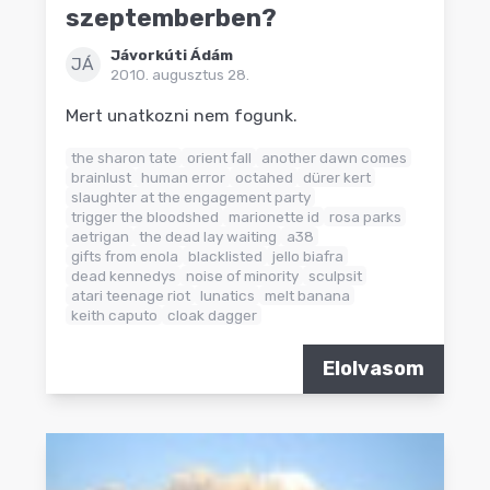
szeptemberben?
Jávorkúti Ádám
JÁ
2010. augusztus 28.
Mert unatkozni nem fogunk.
the sharon tate
orient fall
another dawn comes
brainlust
human error
octahed
dürer kert
slaughter at the engagement party
trigger the bloodshed
marionette id
rosa parks
aetrigan
the dead lay waiting
a38
gifts from enola
blacklisted
jello biafra
dead kennedys
noise of minority
sculpsit
atari teenage riot
lunatics
melt banana
keith caputo
cloak dagger
Elolvasom