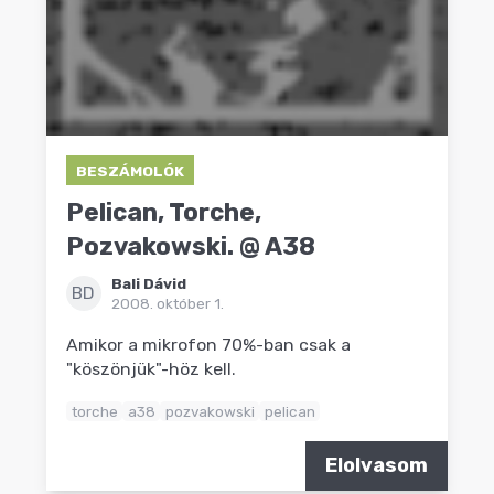
BESZÁMOLÓK
Pelican, Torche,
Pozvakowski. @ A38
Bali Dávid
BD
2008. október 1.
Amikor a mikrofon 70%-ban csak a
"köszönjük"-höz kell.
torche
a38
pozvakowski
pelican
Elolvasom