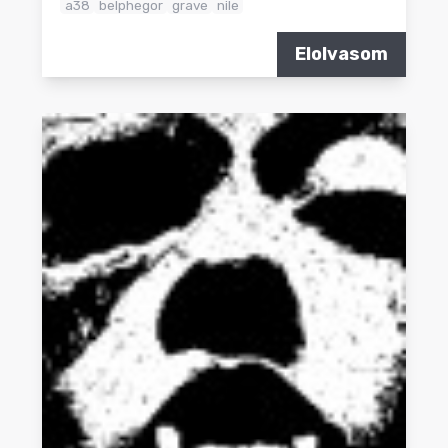
a38
belphegor
grave
nile
Elolvasom