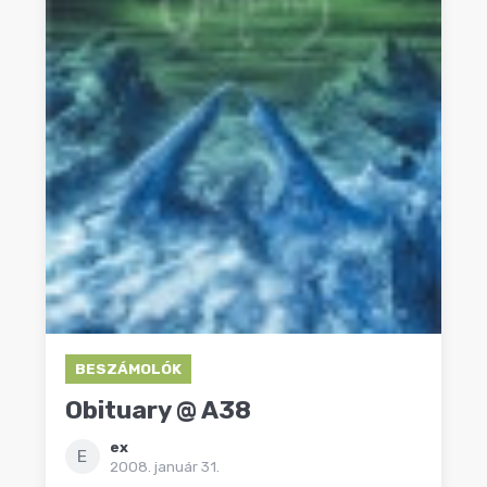
BESZÁMOLÓK
Obituary @ A38
ex
E
2008. január 31.