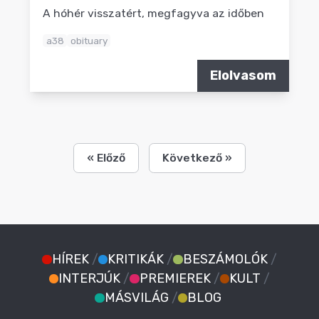
A hóhér visszatért, megfagyva az időben
a38
obituary
Elolvasom
« Előző
Következő »
HÍREK
/
KRITIKÁK
/
BESZÁMOLÓK
/
INTERJÚK
/
PREMIEREK
/
KULT
/
MÁSVILÁG
/
BLOG