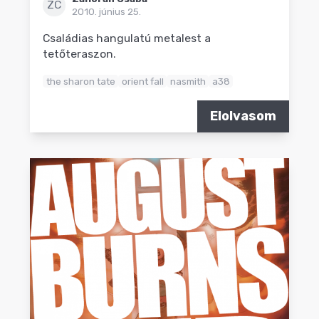
ZC
2010. június 25.
Családias hangulatú metalest a
tetőteraszon.
the sharon tate
orient fall
nasmith
a38
Elolvasom