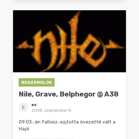
BESZÁMOLÓK
Nile, Grave, Belphegor @ A38
ex
E
2008. szeptember 8.
09.03.-án fallosz-sújtotta övezetté vált a
Hajó