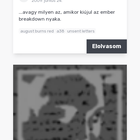
2009. június 24.
...avagy milyen az, amikor kiújul az ember
breakdown nyaka.
august burns red
a38
unsent letters
Elolvasom