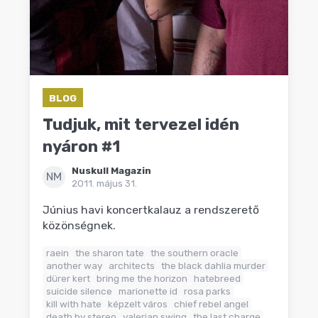
BLOG
Tudjuk, mit tervezel idén
nyáron #1
Nuskull Magazin
NM
2011. május 31.
Június havi koncertkalauz a rendszerető
közönségnek.
raein
the sharon tate
the southern oracle
another way
architects
the black dahlia murder
dürer kert
bring me the horizon
hatebreed
suicide silence
marionette id
rosa parks
kill with hate
képzelt város
chief rebel angel
death by stereo
valerian swing
the last charge