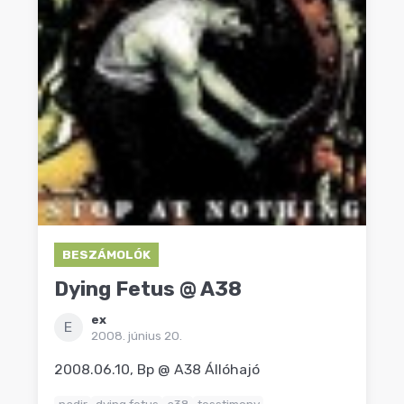
BESZÁMOLÓK
Dying Fetus @ A38
ex
E
2008. június 20.
2008.06.10, Bp @ A38 Állóhajó
nadir
dying fetus
a38
tesstimony