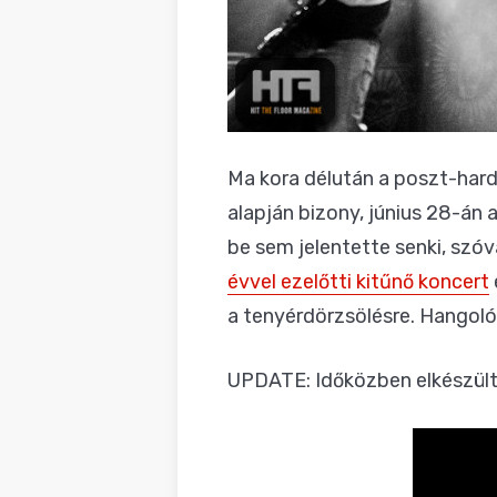
Ma kora délután a poszt-har
alapján bizony, június 28-án 
be sem jelentette senki, szó
évvel ezelőtti kitűnő koncert
a tenyérdörzsölésre. Hangol
UPDATE: Időközben elkészült