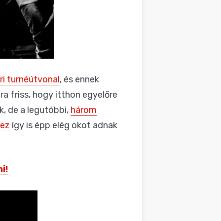
ri turnéútvonal
, és ennek
ira friss, hogy itthon egyelőre
, de a legutóbbi,
három
mez
így is épp elég okot adnak
i!