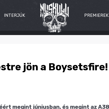
INTERJÚK
PREMIEREK
tre jön a Boysetsfire!
éért megint júniusban, és megint az A38