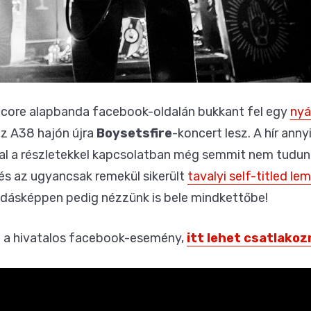
dcore alapbanda facebook-oldalán bukkant fel egy
nyá
az A38 hajón újra
Boysetsfire
-koncert lesz. A hír anny
val a részletekkel kapcsolatban még semmit nem tudunk
és az ugyancsak remekül sikerült
tavalyi self-titled le
ódásképpen pedig nézzünk is bele mindkettőbe!
 a hivatalos facebook-esemény,
itt lehet csatlakozn