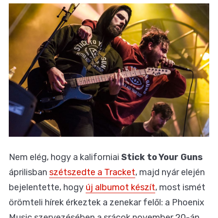
Nem elég, hogy a kaliforniai
Stick to Your Guns
áprilisban
szétszedte a Tracket
, majd nyár elején
bejelentette, hogy
új albumot készít
, most ismét
örömteli hírek érkeztek a zenekar felől: a Phoenix
Music szervezésében a srácok november 20-án