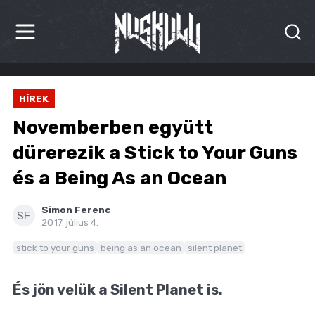
HÍREK
HÍREK
KRITIKÁK
Novemberben együtt
BESZÁMOLÓK
dürerezik a Stick to Your Guns
és a Being As an Ocean
INTERJÚK
PREMIEREK
Simon Ferenc
SF
2017. július 4.
KULT
stick to your guns
being as an ocean
silent planet
MÁSVILÁG
És jön velük a Silent Planet is.
BLOG