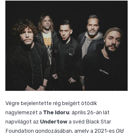
Végre bejelentette rég beígért ötödik
nagylemezét a
The Idoru
: április 26-án lát
napvilágot az
Undertow
a svéd Black Star
Foundation gondozásában, amely a 2021-es
Old