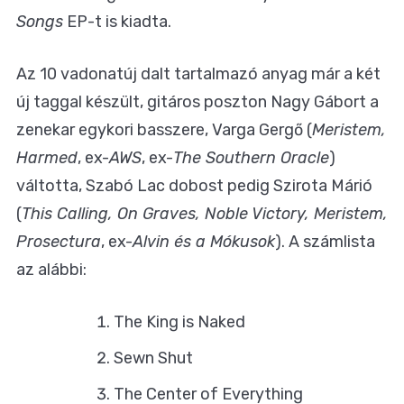
Songs
EP-t is kiadta.
Az 10 vadonatúj dalt tartalmazó anyag már a két
új taggal készült, gitáros poszton Nagy Gábort a
zenekar egykori basszere, Varga Gergő (
Meristem,
Harmed
, ex-
AWS
, ex-
The Southern Oracle
)
váltotta, Szabó Lac dobost pedig Szirota Márió
(
This Calling, On Graves, Noble Victory, Meristem,
Prosectura
, ex-
Alvin és a Mókusok
). A számlista
az alábbi:
The King is Naked
Sewn Shut
The Center of Everything