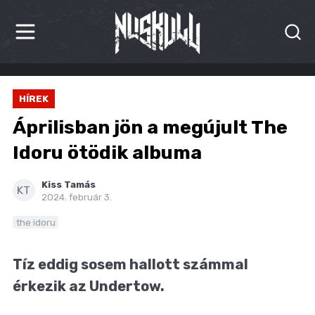
HÍREK
HÍREK
KRITIKÁK
Áprilisban jön a megújult The
BESZÁMOLÓK
Idoru ötödik albuma
INTERJÚK
Kiss Tamás
KT
2024. február 3.
PREMIEREK
the idoru
KULT
Tíz eddig sosem hallott számmal
MÁSVILÁG
érkezik az Undertow.
BLOG