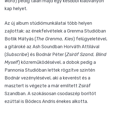
Word
) pedig talán majd egy későbbi kiadványon
kap helyet.
Az új album stúdiómunkálatai több helyen
zajlottak: az énekfelvételek a Grenma Studióban
Botlik Mátyás (
The Grenma, Kies
) felügyeletével,
a gitároké az Ash Soundban Horváth Attilával
(
Subscribe
) és Bodnár Péter (
Zsiráf Szand, Blind
Myself
) közreműködésével, a dobok pedig a
Pannonia Studióban lettek rögzítve szintén
Bodnár vezénylésével, aki a keverést és a
masztert is végezte a már említett Zsiráf
Szandban. A szokásosan csodaszép borítót
ezúttal is Bödecs Andris énekes alkotta.