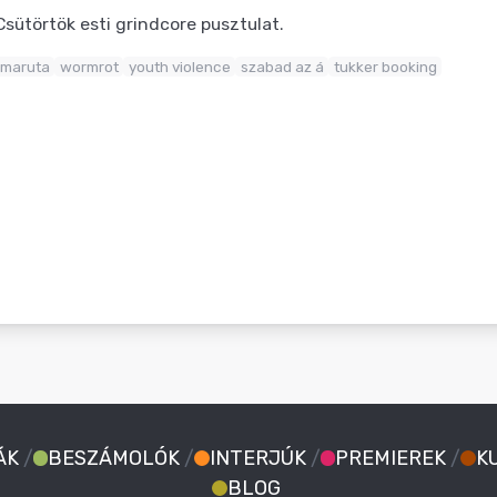
Csütörtök esti grindcore pusztulat.
maruta
wormrot
youth violence
szabad az á
tukker booking
ÁK
/
BESZÁMOLÓK
/
INTERJÚK
/
PREMIEREK
/
K
BLOG