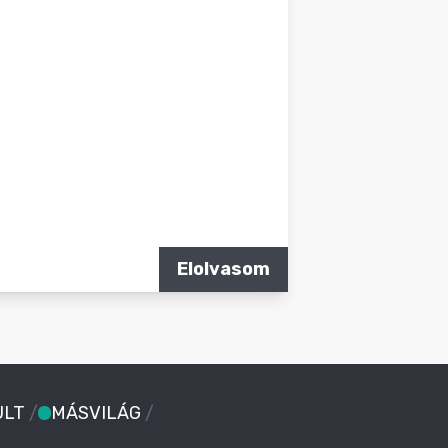
Elolvasom
ULT
/
MÁSVILÁG
/