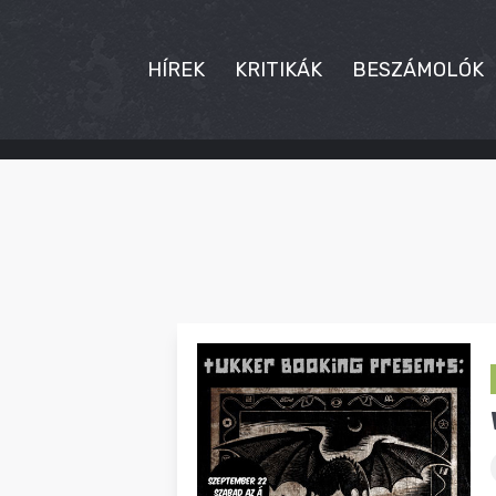
HÍREK
KRITIKÁK
BESZÁMOLÓK
HÍREK
KRITIKÁK
BESZÁMOLÓK
INTERJÚK
PREMIEREK
KULT
MÁSVILÁG