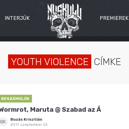
INTERJÚK
PREMIEREK
YOUTH VIOLENCE
CÍMKE
BESZÁMOLÓK
Wormrot, Maruta @ Szabad az Á
Buzás Krisztián
BK
2011. szeptember 23.