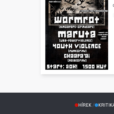
BLOG
HÍREK
/
KRITIK