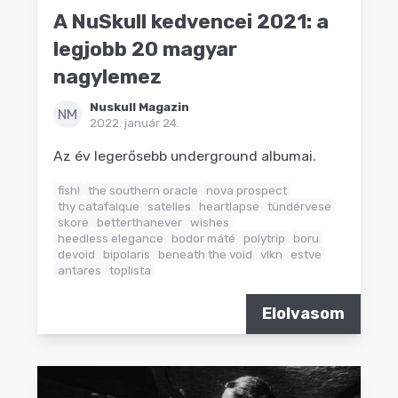
A NuSkull kedvencei 2021: a
legjobb 20 magyar
nagylemez
Nuskull Magazin
NM
2022. január 24.
Az év legerősebb underground albumai.
fish!
the southern oracle
nova prospect
thy catafalque
satelles
heartlapse
tündérvese
skore
betterthanever
wishes
heedless elegance
bodor máté
polytrip
boru
devoid
bipolaris
beneath the void
vlkn
estve
antares
toplista
Elolvasom