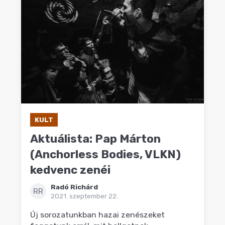
KULT
Aktuálista: Pap Márton
(Anchorless Bodies, VLKN)
kedvenc zenéi
Radó Richárd
RR
2021. szeptember 22.
Új sorozatunkban hazai zenészeket