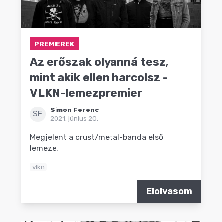
PREMIEREK
Az erőszak olyanná tesz,
mint akik ellen harcolsz -
VLKN-lemezpremier
Simon Ferenc
SF
2021. június 20.
Megjelent a crust/metal-banda első
lemeze.
vlkn
Elolvasom