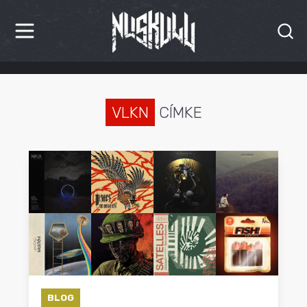
HÍREK
KRITIKÁK
VLKN
CÍMKE
BESZÁMOLÓK
INTERJÚK
PREMIEREK
KULT
MÁSVILÁG
BLOG
BLOG