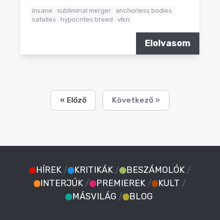
insane
subliminal merger
anchorless bodies
satelles
hypocrites breed
vlkn
Elolvasom
« Előző
Következő »
HÍREK
/
KRITIKÁK
/
BESZÁMOLÓK
/
INTERJÚK
/
PREMIEREK
/
KULT
/
MÁSVILÁG
/
BLOG