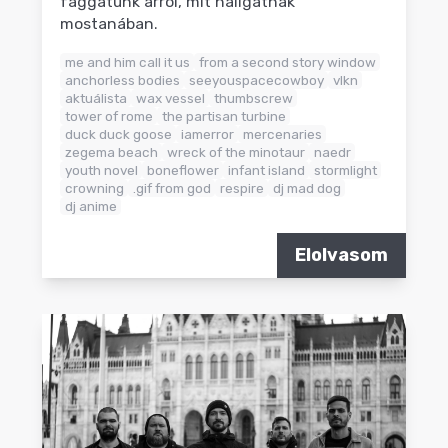
faggatunk arról, mit hallgatnak
mostanában.
me and him call it us
from a second story window
anchorless bodies
seeyouspacecowboy
vlkn
aktuálista
wax vessel
thumbscrew
tower of rome
the partisan turbine
duck duck goose
iamerror
mercenaries
zegema beach
wreck of the minotaur
naedr
youth novel
boneflower
infant island
stormlight
crowning
.gif from god
respire
dj mad dog
dj anime
Elolvasom