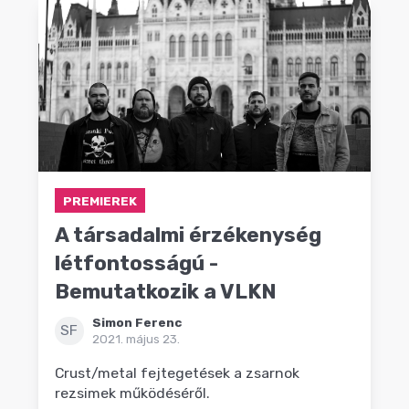
PREMIEREK
A társadalmi érzékenység
létfontosságú -
Bemutatkozik a VLKN
Simon Ferenc
SF
2021. május 23.
Crust/metal fejtegetések a zsarnok
rezsimek működéséről.