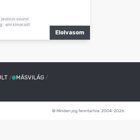
 jealous sound
g
ami kimaradt
Elolvasom
ULT
/
MÁSVILÁG
/
© Minden jog fenntartva. 2004-2026