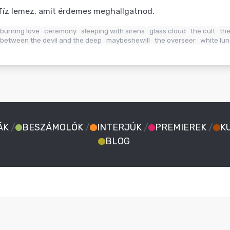
Tíz lemez, amit érdemes meghallgatnod.
burning love
ceremony
sleeping with sirens
glass cloud
the cult
the
between the devil and the deep
maybeshewill
the overseer
white lun
ÁK
/
BESZÁMOLÓK
/
INTERJÚK
/
PREMIEREK
/
K
BLOG