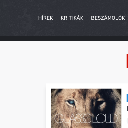
HÍREK
KRITIKÁK
BESZÁMOLÓK
HÍREK
KRITIKÁK
BESZÁMOLÓK
INTERJÚK
PREMIEREK
KULT
MÁSVILÁG