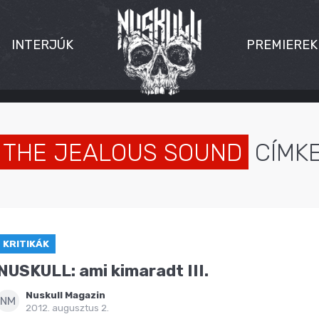
INTERJÚK
PREMIEREK
THE JEALOUS SOUND
CÍMK
KRITIKÁK
NUSKULL: ami kimaradt III.
Nuskull Magazin
NM
2012. augusztus 2.