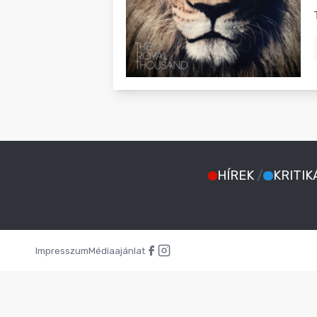
BLOG
HÍREK
/
KRITIK
Impresszum
Médiaajánlat