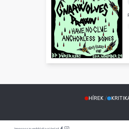
BLOG
HÍREK
/
KRITIK
Impresszum
Médiaajánlat