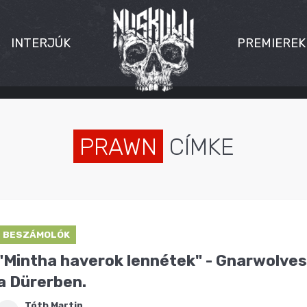
INTERJÚK
PREMIEREK
PRAWN
CÍMKE
BESZÁMOLÓK
"Mintha haverok lennétek" - Gnarwolves
a Dürerben.
Tóth Martin