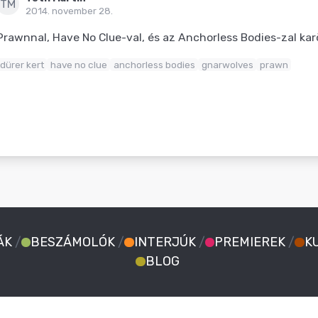
TM
2014. november 28.
Prawnnal, Have No Clue-val, és az Anchorless Bodies-zal karö
dürer kert
have no clue
anchorless bodies
gnarwolves
prawn
ÁK
/
BESZÁMOLÓK
/
INTERJÚK
/
PREMIEREK
/
K
BLOG