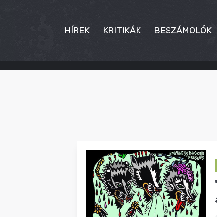
HÍREK
KRITIKÁK
BESZÁMOLÓK
HÍREK
KRITIKÁK
BESZÁMOLÓK
INTERJÚK
PREMIEREK
KULT
MÁSVILÁG