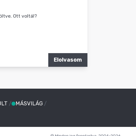
ltve. Ott voltál?
Elolvasom
ULT
/
MÁSVILÁG
/
© Minden jog fenntartva. 2004-2026