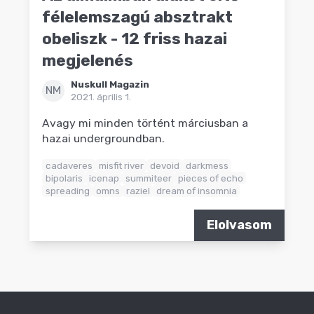
félelemszagú absztrakt
obeliszk - 12 friss hazai
megjelenés
Nuskull Magazin
NM
2021. április 1.
Avagy mi minden történt márciusban a
hazai undergroundban.
cadaveres
misfit river
devoid
darkmess
bipolaris
icenap
summiteer
pieces of echo
spreading
omns
raziel
dream of insomnia
Elolvasom