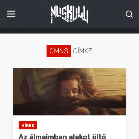
HÍREK
KRITIKÁK
OMNS
CÍMKE
BESZÁMOLÓK
INTERJÚK
PREMIEREK
KULT
MÁSVILÁG
HÍREK
BLOG
Az álmaimban alakot öltő