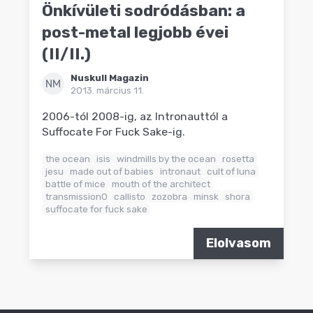
Önkívületi sodródásban: a
post-metal legjobb évei
(II/II.)
Nuskull Magazin
NM
2013. március 11.
2006-tól 2008-ig, az Intronauttól a
Suffocate For Fuck Sake-ig.
the ocean
isis
windmills by the ocean
rosetta
jesu
made out of babies
intronaut
cult of luna
battle of mice
mouth of the architect
transmission0
callisto
zozobra
minsk
shora
suffocate for fuck sake
Elolvasom