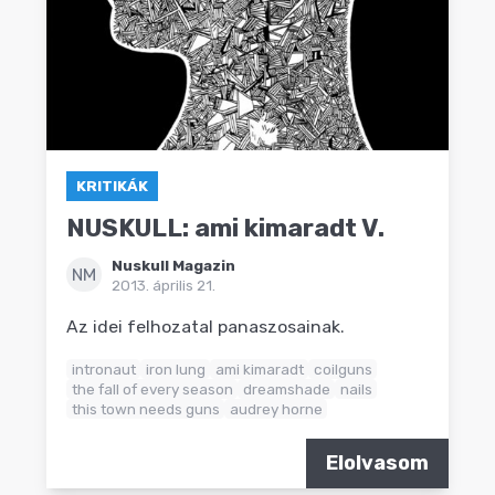
KRITIKÁK
NUSKULL: ami kimaradt V.
Nuskull Magazin
NM
2013. április 21.
Az idei felhozatal panaszosainak.
intronaut
iron lung
ami kimaradt
coilguns
the fall of every season
dreamshade
nails
this town needs guns
audrey horne
Elolvasom