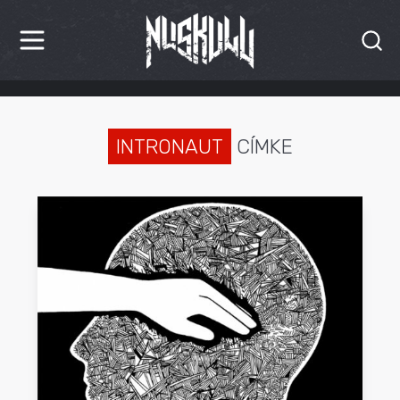
HÍREK
KRITIKÁK
INTRONAUT
CÍMKE
BESZÁMOLÓK
INTERJÚK
PREMIEREK
KULT
MÁSVILÁG
BLOG