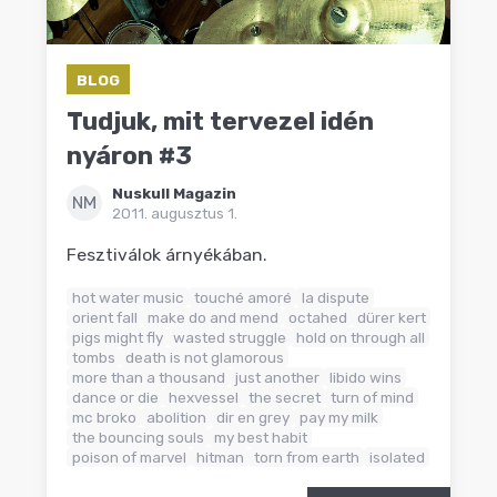
BLOG
Tudjuk, mit tervezel idén
nyáron #3
Nuskull Magazin
NM
2011. augusztus 1.
Fesztiválok árnyékában.
hot water music
touché amoré
la dispute
orient fall
make do and mend
octahed
dürer kert
pigs might fly
wasted struggle
hold on through all
tombs
death is not glamorous
more than a thousand
just another
libido wins
dance or die
hexvessel
the secret
turn of mind
mc broko
abolition
dir en grey
pay my milk
the bouncing souls
my best habit
poison of marvel
hitman
torn from earth
isolated