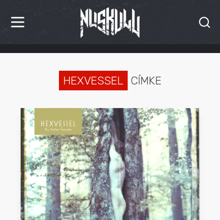
HÍREK
KRITIKÁK
HEXVESSEL
CÍMKE
BESZÁMOLÓK
INTERJÚK
PREMIEREK
KULT
MÁSVILÁG
BLOG