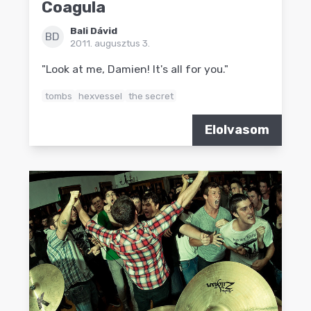
Coagula
Bali Dávid
BD
2011. augusztus 3.
"Look at me, Damien! It's all for you."
tombs
hexvessel
the secret
Elolvasom