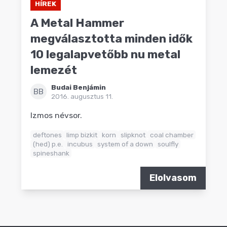
HÍREK
A Metal Hammer
megválasztotta minden idők
10 legalapvetőbb nu metal
lemezét
Budai Benjámin
BB
2016. augusztus 11.
Izmos névsor.
deftones
limp bizkit
korn
slipknot
coal chamber
(hed) p.e.
incubus
system of a down
soulfly
spineshank
Elolvasom