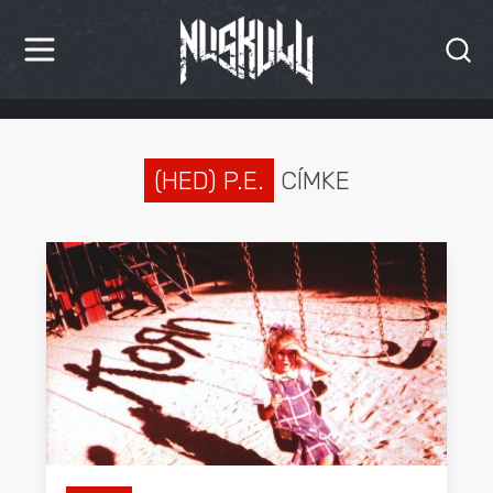
HÍREK
KRITIKÁK
(HED) P.E.
CÍMKE
BESZÁMOLÓK
INTERJÚK
PREMIEREK
KULT
MÁSVILÁG
BLOG