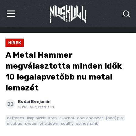
HÍREK
HÍREK
KRITIKÁK
A Metal Hammer
BESZÁMOLÓK
megválasztotta minden idők
10 legalapvetőbb nu metal
INTERJÚK
lemezét
PREMIEREK
Budai Benjámin
KULT
BB
2016. augusztus 11.
MÁSVILÁG
deftones
limp bizkit
korn
slipknot
coal chamber
(hed) p.e.
incubus
system of a down
soulfly
spineshank
BLOG