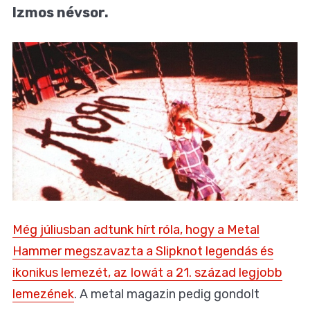
Izmos névsor.
Még júliusban adtunk hírt róla, hogy a Metal
Hammer megszavazta a Slipknot legendás és
ikonikus lemezét, az Iowát a 21. század legjobb
lemezének
. A metal magazin pedig gondolt