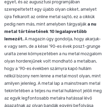
egyet, és az augusztusi programjában
szerepeltetett egy újabb olyan cikket, amelyet
újra felkarolt az online metal sajtó, ez a cikkük
pedig nem más, mint amelyben tárgyalják
a nu
metal történetének 10 legalapvetőbb
lemezét.
A magazin úgy gondolja, hogy akarjuk-
e vagy sem, de a kései '90-es évek poszt-grunge
uralta zenei környezetében a nu metal mozgalom
olyan horderejűnek volt mondható a metalban,
hogy a '90-es években szárnyra kapó hullám
nélkül bizony nem lenne a metal most olyan, mint
amilyen jelenleg. A metal lap a mainstream metal
tekintetében a teljes nu metal hullámot jelöli meg
az egyik legfontosabb metalra hatással lévő
ágazatnak az olyan bandák egyéni befolyása