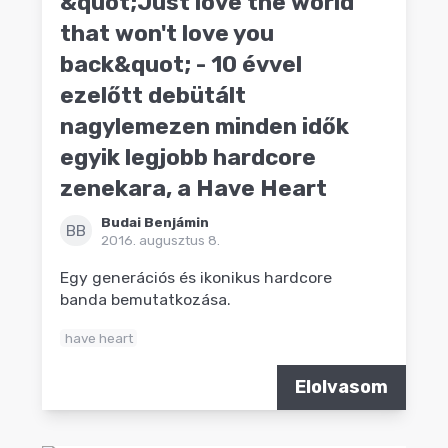
&quot;Just love the world
that won't love you
back&quot; - 10 évvel
ezelőtt debütált
nagylemezen minden idők
egyik legjobb hardcore
zenekara, a Have Heart
Budai Benjámin
BB
2016. augusztus 8.
Egy generációs és ikonikus hardcore
banda bemutatkozása.
have heart
Elolvasom