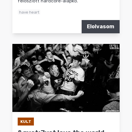
feloszlott hardcore-alapkő.
have heart
Elolvasom
KULT