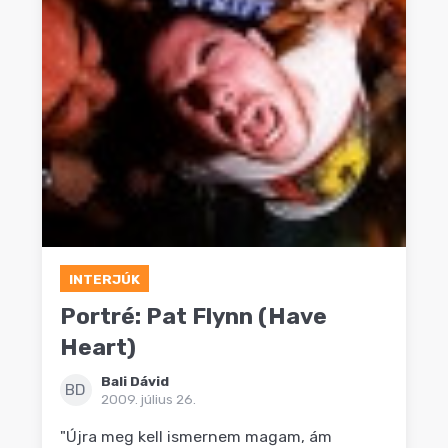
INTERJÚK
Portré: Pat Flynn (Have
Heart)
Bali Dávid
BD
2009. július 26.
"Újra meg kell ismernem magam, ám