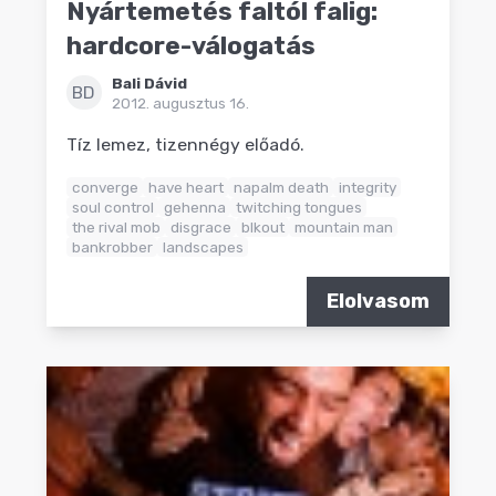
Nyártemetés faltól falig:
hardcore-válogatás
Bali Dávid
BD
2012. augusztus 16.
Tíz lemez, tizennégy előadó.
converge
have heart
napalm death
integrity
soul control
gehenna
twitching tongues
the rival mob
disgrace
blkout
mountain man
bankrobber
landscapes
Elolvasom