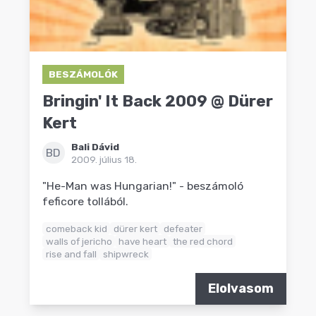
BESZÁMOLÓK
Bringin' It Back 2009 @ Dürer
Kert
Bali Dávid
BD
2009. július 18.
"He-Man was Hungarian!" - beszámoló
feficore tollából.
comeback kid
dürer kert
defeater
walls of jericho
have heart
the red chord
rise and fall
shipwreck
Elolvasom