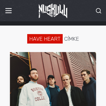
HÍREK
KRITIKÁK
HAVE HEART
CÍMKE
BESZÁMOLÓK
INTERJÚK
PREMIEREK
KULT
MÁSVILÁG
BLOG