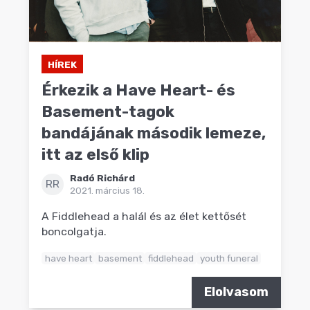
HÍREK
Érkezik a Have Heart- és
Basement-tagok
bandájának második lemeze,
itt az első klip
Radó Richárd
RR
2021. március 18.
A Fiddlehead a halál és az élet kettősét
boncolgatja.
have heart
basement
fiddlehead
youth funeral
Elolvasom