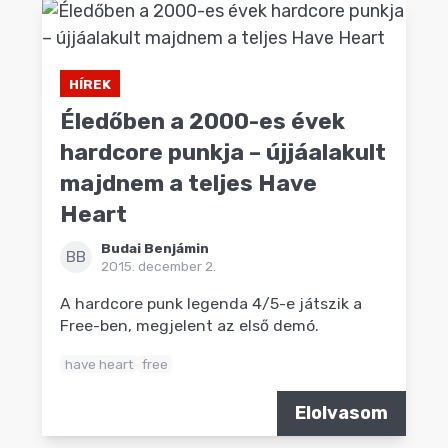
HÍREK
Éledőben a 2000-es évek
hardcore punkja – újjáalakult
majdnem a teljes Have
Heart
Budai Benjámin
BB
2015. december 2.
A hardcore punk legenda 4/5-e játszik a
Free-ben, megjelent az első demó.
have heart
free
Elolvasom