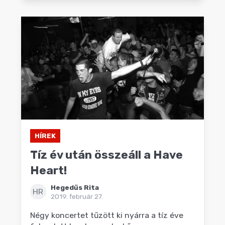
HÍREK
Tíz év után összeáll a Have
Heart!
Hegedűs Rita
HR
2019. február 27.
Négy koncertet tűzött ki nyárra a tíz éve