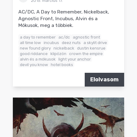
2015. március 17.
AC/DC, A Day to Remember, Nickelback,
Agnostic Front, Incubus, Alvin és a
Mókusok, meg a többiek.
a day to remember
ac/dc
agnostic front
all time low
incubus
deez nuts
a skylit drive
new found glory
nickelback
dustin kensrue
good riddance
klipözön
crown the empire
alvin és a mókusok
light your anchor
devil you know
hotel books
Elolvasom