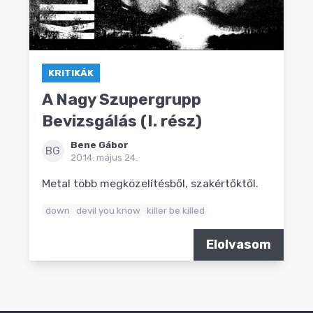
KRITIKÁK
A Nagy Szupergrupp
Bevizsgálás (I. rész)
Bene Gábor
BG
2014. május 24.
Metal több megközelítésből, szakértőktől.
down
devil you know
killer be killed
Elolvasom