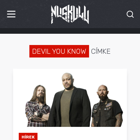
HÍREK
KRITIKÁK
DEVIL YOU KNOW
CÍMKE
BESZÁMOLÓK
INTERJÚK
PREMIEREK
KULT
MÁSVILÁG
BLOG
HÍREK