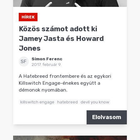
HÍREK
Közös számot adott ki
Jamey Jasta és Howard
Jones
Simon Ferenc
SF
2017. február 9.
A Hatebreed frontembere és az egykori
Killswitch Engage-énekes együtt a
démonok nyomában.
killswitch engage
hatebreed
devil you know
Elolvasom