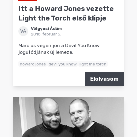
Itt a Howard Jones vezette
Light the Torch első klipje
Völgyesi Ádám
VÁ
2018. február 5.
Március végén jön a Devil You Know
jogutódjának új lemeze.
howard jones
devil you know
light the torch
Elolvasom