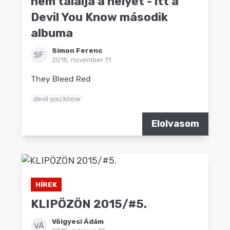
nem találja a helyét - itt a
Devil You Know második
albuma
Simon Ferenc
SF
2015. november 11.
They Bleed Red
devil you know
Elolvasom
HÍREK
KLIPÖZÖN 2015/#5.
Völgyesi Ádám
VÁ