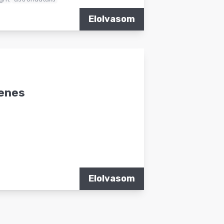
Elolvasom
cenes
Elolvasom