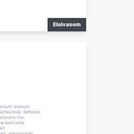
Elolvasom
erbutt
emmure
d fesztivál
deftones
scend to rise
he mars volta
art
ight
astronautalis