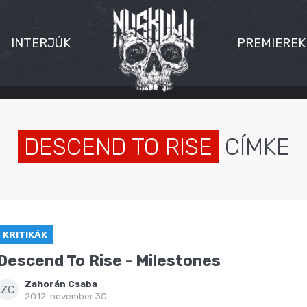
INTERJÚK
PREMIEREK
DESCEND TO RISE
CÍMKE
KRITIKÁK
Descend To Rise - Milestones
Zahorán Csaba
ZC
2012. november 30.