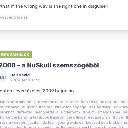
What if the wrong way is the right one in disguise?
descend to rise
BESZÁMOLÓK
2008 - a NuSkull szemszögéből
Bali Dávid
BD
2009. február 10.
Instant évértékelés, 2009 hajnalán.
isten háta mögött
protest the hero
torche
fucked up
la dispute
sup
stuck mojo
august burns red
killswitch engage
as i lay dying
downloa
slipknot
defeater
marionette id
underoath
trivium
american me
de
horse the band
a textbook tragedy
the dillinger escape plan
thrice
t
russian circles
jucifer
disfear
young widows
blessed by a broken he
i set my friends on fire
never say die
pozvakowski
foxy shazam
firefl