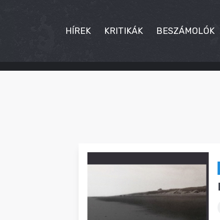
HÍREK
KRITIKÁK
BESZÁMOLÓK
HÍREK
KRITIKÁK
BESZÁMOLÓK
INTERJÚK
PREMIEREK
KULT
MÁSVILÁG