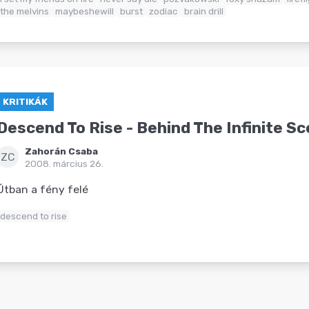
the melvins
maybeshewill
burst
zodiac
brain drill
KRITIKÁK
Descend To Rise - Behind The Infinite S
Zahorán Csaba
ZC
2008. március 26.
Útban a fény felé
descend to rise