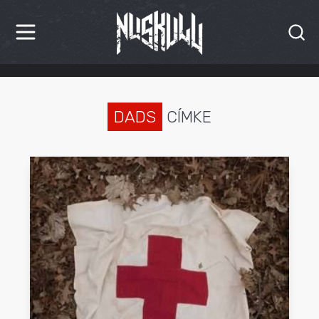
HÍREK
KRITIKÁK
DADS
CÍMKE
BESZÁMOLÓK
INTERJÚK
PREMIEREK
KULT
MÁSVILÁG
BLOG