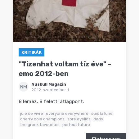
KRITIKÁK
"Tizenhat voltam tíz éve" -
emo 2012-ben
Nuskull Magazin
NM
2012. szeptember 1.
8 lemez, 8 feletti átlagpont.
joie de vivre
everyone everywhere
suis la lune
cherry cola champions
sore eyelids
dads
the greek favourites
perfect future