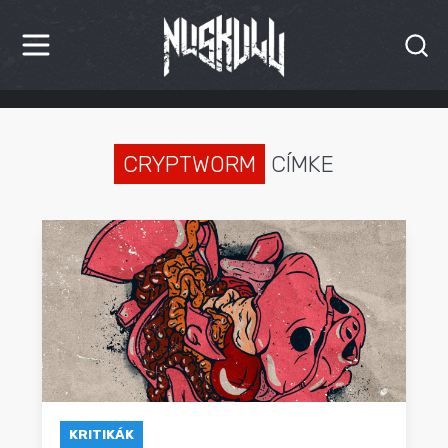
HÍREK
KRITIKÁK
CRYPTWORM
CÍMKE
BESZÁMOLÓK
INTERJÚK
PREMIEREK
KULT
MÁSVILÁG
BLOG
KRITIKÁK