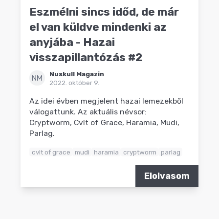
Eszmélni sincs időd, de már
el van küldve mindenki az
anyjába - Hazai
visszapillantózás #2
Nuskull Magazin
NM
2022. október 9.
Az idei évben megjelent hazai lemezekből
válogattunk. Az aktuális névsor:
Cryptworm, Cvlt of Grace, Haramia, Mudi,
Parlag.
cvlt of grace
mudi
haramia
cryptworm
parlag
Elolvasom